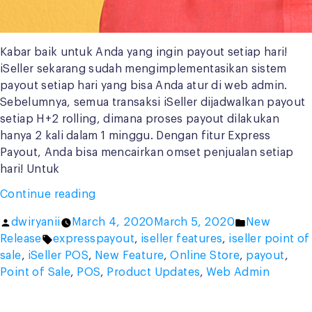
Kabar baik untuk Anda yang ingin payout setiap hari!
iSeller sekarang sudah mengimplementasikan sistem
payout setiap hari yang bisa Anda atur di web admin.
Sebelumnya, semua transaksi iSeller dijadwalkan payout
setiap H+2 rolling, dimana proses payout dilakukan
hanya 2 kali dalam 1 minggu. Dengan fitur Express
Payout, Anda bisa mencairkan omset penjualan setiap
hari! Untuk
“No
Continue reading
More
Posted
Posted
dwiryanii
March 4, 2020
March 5, 2020
New
Long
by
Tags:
in
Release
expresspayout
,
iseller features
,
iseller point of
Waiting,
sale
,
iSeller POS
,
New Feature
,
Online Store
,
payout
,
Express
Point of Sale
,
POS
,
Product Updates
,
Web Admin
Payout
is
Here!”