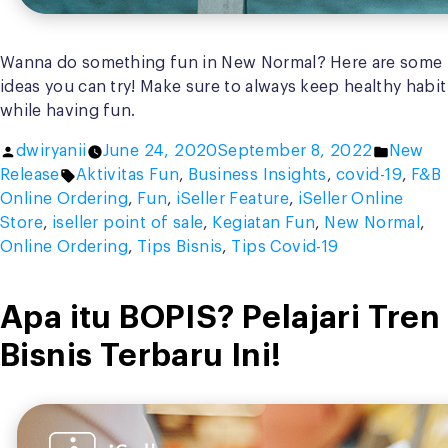
Wanna do something fun in New Normal? Here are some
ideas you can try! Make sure to always keep healthy habit
while having fun.
Posted
Posted
dwiryanii
June 24, 2020
September 8, 2022
New
by
Tags:
in
Release
Aktivitas Fun
,
Business Insights
,
covid-19
,
F&B
Online Ordering
,
Fun
,
iSeller Feature
,
iSeller Online
Store
,
iseller point of sale
,
Kegiatan Fun
,
New Normal
,
Online Ordering
,
Tips Bisnis
,
Tips Covid-19
Apa itu BOPIS? Pelajari Tren
Bisnis Terbaru Ini!