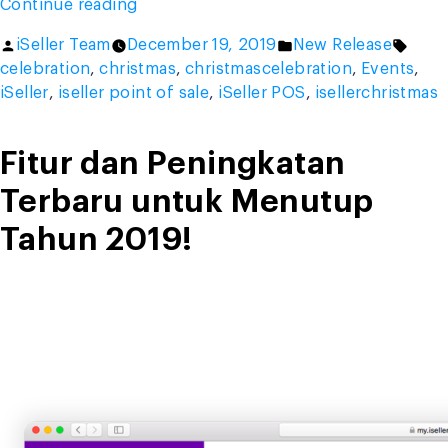
“We
Continue reading
wish
Posted
Posted
Tags:
iSeller Team
December 19, 2019
New Release
you
by
in
celebration
,
christmas
,
christmascelebration
,
Events
,
a
iSeller
,
iseller point of sale
,
iSeller POS
,
isellerchristmas
very
Merry
Christmas!”
Fitur dan Peningkatan
Terbaru untuk Menutup
Tahun 2019!