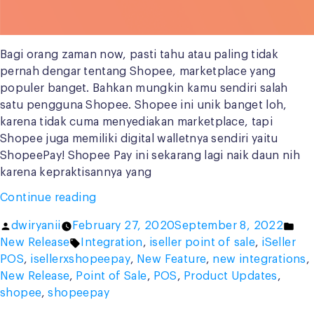
Bagi orang zaman now, pasti tahu atau paling tidak
pernah dengar tentang Shopee, marketplace yang
populer banget. Bahkan mungkin kamu sendiri salah
satu pengguna Shopee. Shopee ini unik banget loh,
karena tidak cuma menyediakan marketplace, tapi
Shopee juga memiliki digital walletnya sendiri yaitu
ShopeePay! Shopee Pay ini sekarang lagi naik daun nih
karena kepraktisannya yang
“ShopeePay
Continue reading
in
Posted
Pos
dwiryanii
February 27, 2020
September 8, 2022
iSeller:
by
Tags:
in
New Release
Integration
,
iseller point of sale
,
iSeller
Special
POS
,
isellerxshopeepay
,
New Feature
,
new integrations
,
Program
New Release
,
Point of Sale
,
POS
,
Product Updates
,
for
shopee
,
shopeepay
You!”