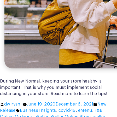
During New Normal, keeping your store healthy is
important. That is why you must implement social
distancing in your store. Read more to learn the tips!
Posted
Posted
dwiryanii
June 19, 2020
December 6, 2021
New
by
Tags:
in
Release
Business Insights
,
covid-19
,
eMenu
,
F&B
Online Ordering
,
iSeller
,
iSeller Online Store
,
iseller