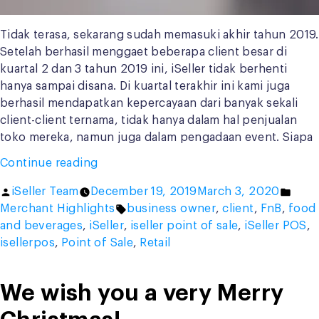
Tidak terasa, sekarang sudah memasuki akhir tahun 2019.
Setelah berhasil menggaet beberapa client besar di
kuartal 2 dan 3 tahun 2019 ini, iSeller tidak berhenti
hanya sampai disana. Di kuartal terakhir ini kami juga
berhasil mendapatkan kepercayaan dari banyak sekali
client-client ternama, tidak hanya dalam hal penjualan
toko mereka, namun juga dalam pengadaan event. Siapa
“Client
Continue reading
Highlight
Posted
Post
iSeller Team
December 19, 2019
March 3, 2020
Desember
by
Tags:
in
Merchant Highlights
business owner
,
client
,
FnB
,
food
2019”
and beverages
,
iSeller
,
iseller point of sale
,
iSeller POS
,
isellerpos
,
Point of Sale
,
Retail
We wish you a very Merry