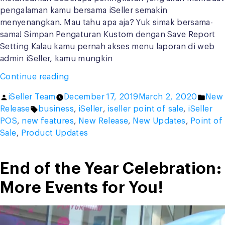
pengalaman kamu bersama iSeller semakin
menyenangkan. Mau tahu apa aja? Yuk simak bersama-
sama! Simpan Pengaturan Kustom dengan Save Report
Setting Kalau kamu pernah akses menu laporan di web
admin iSeller, kamu mungkin
“Fitur
Continue reading
dan
Posted
Post
iSeller Team
December 17, 2019
March 2, 2020
New
Peningkatan
by
Tags:
in
Release
business
,
iSeller
,
iseller point of sale
,
iSeller
Terbaru
POS
,
new features
,
New Release
,
New Updates
,
Point of
untuk
Sale
,
Product Updates
Menutup
Tahun
2019!”
End of the Year Celebration:
More Events for You!