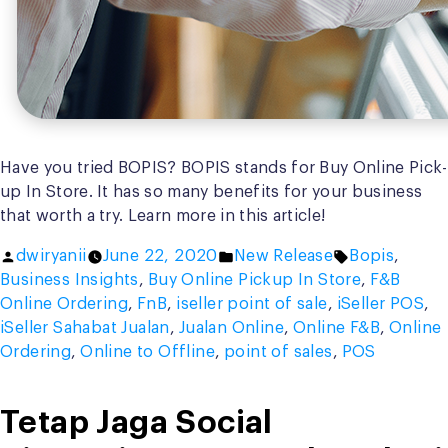
Have you tried BOPIS? BOPIS stands for Buy Online Pick-
up In Store. It has so many benefits for your business
that worth a try. Learn more in this article!
Posted
Posted
Tags:
dwiryanii
June 22, 2020
New Release
Bopis
,
by
in
Business Insights
,
Buy Online Pickup In Store
,
F&B
Online Ordering
,
FnB
,
iseller point of sale
,
iSeller POS
,
iSeller Sahabat Jualan
,
Jualan Online
,
Online F&B
,
Online
Ordering
,
Online to Offline
,
point of sales
,
POS
Tetap Jaga Social