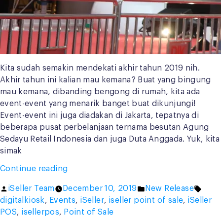
Kita sudah semakin mendekati akhir tahun 2019 nih.
Akhir tahun ini kalian mau kemana? Buat yang bingung
mau kemana, dibanding bengong di rumah, kita ada
event-event yang menarik banget buat dikunjungi!
Event-event ini juga diadakan di Jakarta, tepatnya di
beberapa pusat perbelanjaan ternama besutan Agung
Sedayu Retail Indonesia dan juga Duta Anggada. Yuk, kita
simak
“End
Continue reading
of
Posted
Posted
Tags:
iSeller Team
December 10, 2019
New Release
the
by
in
digitalkiosk
,
Events
,
iSeller
,
iseller point of sale
,
iSeller
Year
POS
,
isellerpos
,
Point of Sale
Celebration: