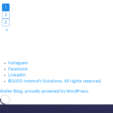
More
Posts
1
Events
pagination
2
for
You!”
3
Instagram
Facebook
LinkedIn
©2020 Intersoft Solutions. All rights reserved.
iSeller Blog
,
proudly powered by WordPress
.