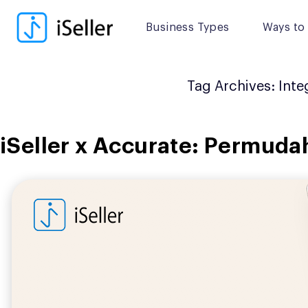
Skip
to
Business Types
Ways to 
content
Tag Archives:
Inte
iSeller x Accurate: Permud