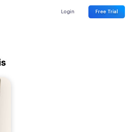
Login
Free Trial
is