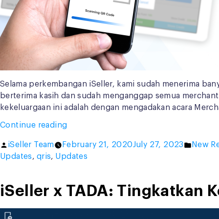
Selama perkembangan iSeller, kami sudah menerima banya
berterima kasih dan sudah menganggap semua merchant k
kekeluargaan ini adalah dengan mengadakan acara Mercha
“Our
Continue reading
First
Posted
Posted
iSeller Team
February 21, 2020
July 27, 2023
New Re
Merchant
by
in
Updates
,
qris
,
Updates
Gathering,
iSeller
New
iSeller x TADA: Tingkatkan 
QRIS
System
and