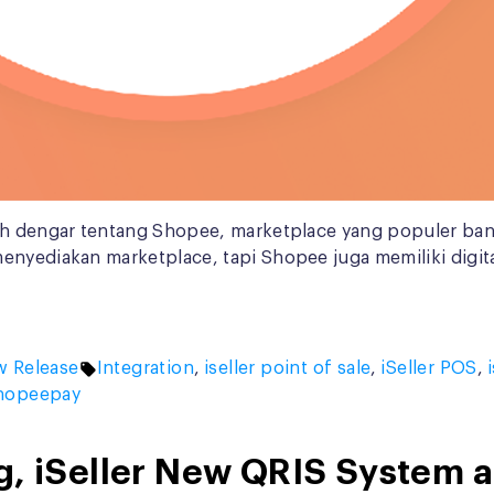
nah dengar tentang Shopee, marketplace yang populer ba
enyediakan marketplace, tapi Shopee juga memiliki digita
ted
Tags:
 Release
Integration
,
iseller point of sale
,
iSeller POS
,
hopeepay
g, iSeller New QRIS System 