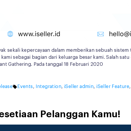
k sekali kepercayaan dalam memberikan sebuah sistem te
ami sebagai bagian dari keluarga besar kami. Salah sat
nt Gathering. Pada tanggal 18 Februari 2020
Tags:
lease
Events
,
Integration
,
iSeller admin
,
iSeller Feature
Kesetiaan Pelanggan Kamu!