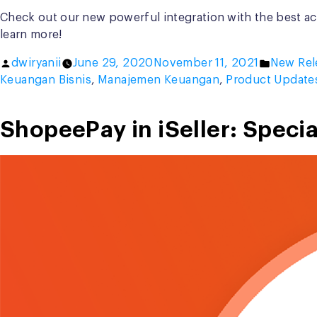
Check out our new powerful integration with the best a
learn more!
Posted
Posted
dwiryanii
June 29, 2020
November 11, 2021
New Rel
by
in
Keuangan Bisnis
,
Manajemen Keuangan
,
Product Update
ShopeePay in iSeller: Specia