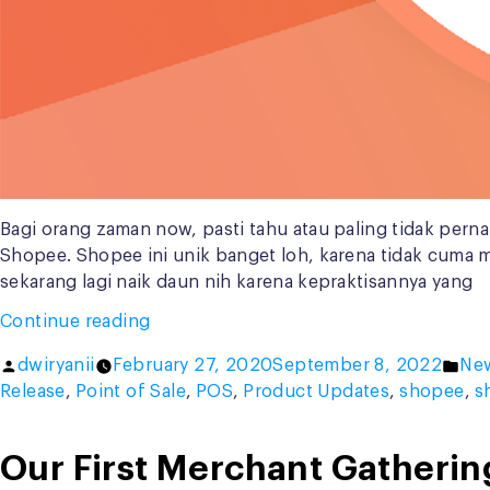
Bagi orang zaman now, pasti tahu atau paling tidak per
Shopee. Shopee ini unik banget loh, karena tidak cuma m
sekarang lagi naik daun nih karena kepraktisannya yang
“ShopeePay
Continue reading
in
Posted
Pos
dwiryanii
February 27, 2020
September 8, 2022
New
iSeller:
by
in
Release
,
Point of Sale
,
POS
,
Product Updates
,
shopee
,
s
Special
Program
for
Our First Merchant Gatherin
You!”