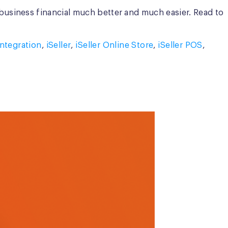
usiness financial much better and much easier. Read to
Integration
,
iSeller
,
iSeller Online Store
,
iSeller POS
,