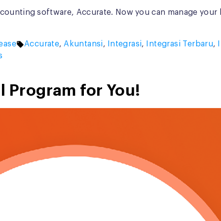
ccounting software, Accurate. Now you can manage your b
Tags:
ease
Accurate
,
Akuntansi
,
Integrasi
,
Integrasi Terbaru
,
s
l Program for You!