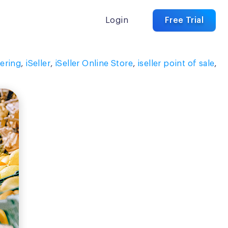
Login
Free Trial
ering
,
iSeller
,
iSeller Online Store
,
iseller point of sale
,