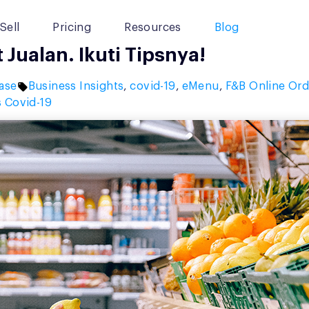
Sell
Pricing
Resources
Blog
 Jualan. Ikuti Tipsnya!
Tags:
ase
Business Insights
,
covid-19
,
eMenu
,
F&B Online Ord
s Covid-19