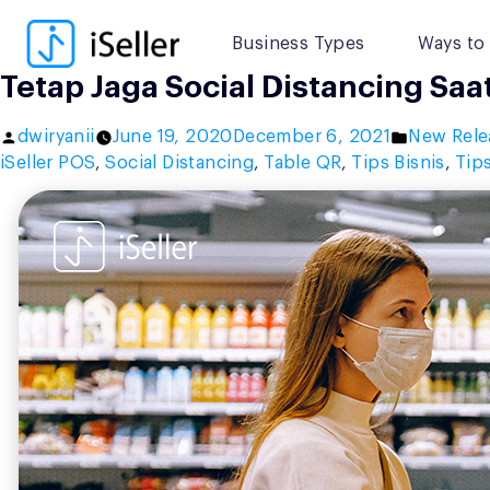
Skip
to
Business Types
Ways to 
content
Tetap Jaga Social Distancing Saat
Posted
Posted
dwiryanii
June 19, 2020
December 6, 2021
New Rele
by
in
iSeller POS
,
Social Distancing
,
Table QR
,
Tips Bisnis
,
Tip