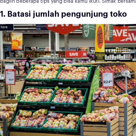
bagiin beberapa tips yang bisa kamu ikuti. Simak bersam
1. Batasi jumlah pengunjung toko