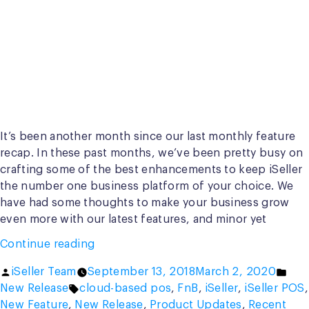
It’s been another month since our last monthly feature
recap. In these past months, we’ve been pretty busy on
crafting some of the best enhancements to keep iSeller
the number one business platform of your choice. We
have had some thoughts to make your business grow
even more with our latest features, and minor yet
“iSeller
Continue reading
Top
Posted
Pos
iSeller Team
September 13, 2018
March 2, 2020
Feature
by
Tags:
in
New Release
cloud-based pos
,
FnB
,
iSeller
,
iSeller POS
,
Updates
New Feature
,
New Release
,
Product Updates
,
Recent