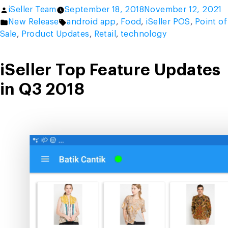
up
Posted
iSeller Team
September 18, 2018
November 12, 2021
your
by
Posted
Tags:
New Release
android app
,
Food
,
iSeller POS
,
Point of
productivity
in
Sale
,
Product Updates
,
Retail
,
technology
with
new
extensions
iSeller Top Feature Updates
from
in Q3 2018
iSeller
App
Store.”