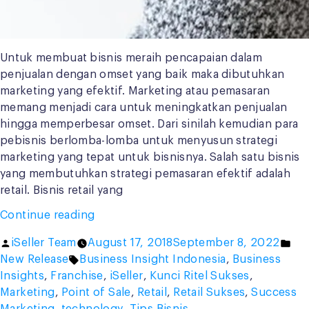
Untuk membuat bisnis meraih pencapaian dalam
penjualan dengan omset yang baik maka dibutuhkan
marketing yang efektif. Marketing atau pemasaran
memang menjadi cara untuk meningkatkan penjualan
hingga memperbesar omset. Dari sinilah kemudian para
pebisnis berlomba-lomba untuk menyusun strategi
marketing yang tepat untuk bisnisnya. Salah satu bisnis
yang membutuhkan strategi pemasaran efektif adalah
retail. Bisnis retail yang
“4
Continue reading
Strategi
Posted
Pos
iSeller Team
August 17, 2018
September 8, 2022
Marketing
by
Tags:
in
New Release
Business Insight Indonesia
,
Business
Masa
Insights
,
Franchise
,
iSeller
,
Kunci Ritel Sukses
,
Kini
Marketing
,
Point of Sale
,
Retail
,
Retail Sukses
,
Success
Untuk