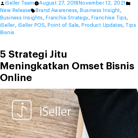
Posted
Po
iSeller Team
August 27, 2018
November 12, 2021
Jitu
by
Tags:
in
New Release
Brand Awareness
,
Business Insight
,
Mengembangkan
Business Insights
,
Franchie Strategy
,
Franchise Tips
,
Bisnis
iSeller
,
iSeller POS
,
Point of Sale
,
Product Updates
,
Tips
Waralaba
Bisnis
Modal
Kecil
Menguntungkan”
5 Strategi Jitu
Meningkatkan Omset Bisnis
Online