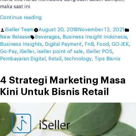
maka saat ini
“Digital
Continue reading
Payment,
Posted
Po
iSeller Team
August 20, 2018
November 12, 2021
Metode
by
Tags:
in
New Release
Beverages
,
Business Insight Indonesia
,
Pembayaran
Business Insights
,
Digital Payment
,
FnB
,
Food
,
GO-JEK
,
yang
Go-Pay
,
iSeller
,
iseller point of sale
,
iSeller POS
,
Semakin
Pembayaran Digital
,
Retail
,
technology
,
Tips Bisnis
Marak
dan
Digemari”
4 Strategi Marketing Masa
Kini Untuk Bisnis Retail