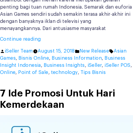
disambut dengan meriah karena merupakan gelaran
penting bagi tuan rumah Indonesia. Semarak dan euforia
Asian Games sendiri sudah semakin terasa akhir-akhir ini
dengan banyaknya iklan di televisi yang
menayangkannya. Dari antusiasme masyarakat
“5
Continue reading
Peluang
Posted
Posted
Tags:
iSeller Team
August 15, 2018
New Release
Asian
Usaha
by
in
Games
,
Bisnis Online
,
Business Information
,
Business
Menguntungkan
Insight Indonesia
,
Business Insights
,
iSeller
,
iSeller POS
,
di
Online
,
Point of Sale
,
technology
,
Tips Bisnis
Momen
Asian
Games
7 Ide Promosi Untuk Hari
2018”
Kemerdekaan