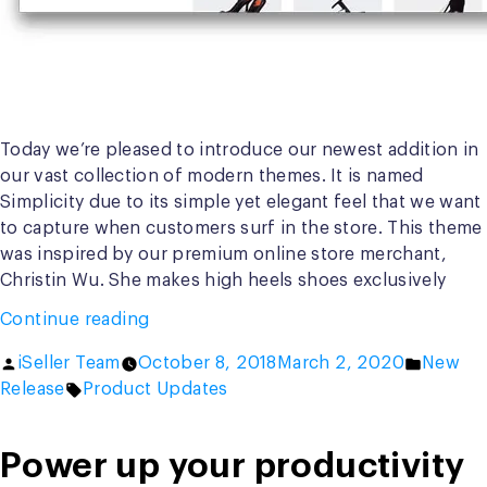
Today we’re pleased to introduce our newest addition in
our vast collection of modern themes. It is named
Simplicity due to its simple yet elegant feel that we want
to capture when customers surf in the store. This theme
was inspired by our premium online store merchant,
Christin Wu. She makes high heels shoes exclusively
“New
Continue reading
Simplicity
Posted
Posted
iSeller Team
October 8, 2018
March 2, 2020
New
Theme
by
Tags:
in
Release
Product Updates
for
Online
Store”
Power up your productivity