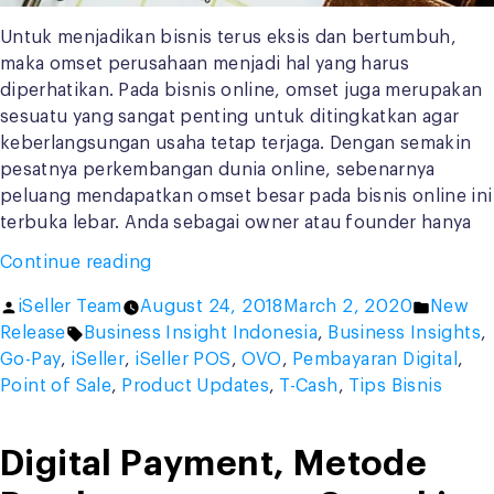
Untuk menjadikan bisnis terus eksis dan bertumbuh,
maka omset perusahaan menjadi hal yang harus
diperhatikan. Pada bisnis online, omset juga merupakan
sesuatu yang sangat penting untuk ditingkatkan agar
keberlangsungan usaha tetap terjaga. Dengan semakin
pesatnya perkembangan dunia online, sebenarnya
peluang mendapatkan omset besar pada bisnis online ini
terbuka lebar. Anda sebagai owner atau founder hanya
“5
Continue reading
Strategi
Posted
Posted
iSeller Team
August 24, 2018
March 2, 2020
New
Jitu
by
Tags:
in
Release
Business Insight Indonesia
,
Business Insights
,
Meningkatkan
Go-Pay
,
iSeller
,
iSeller POS
,
OVO
,
Pembayaran Digital
,
Omset
Point of Sale
,
Product Updates
,
T-Cash
,
Tips Bisnis
Bisnis
Online”
Digital Payment, Metode