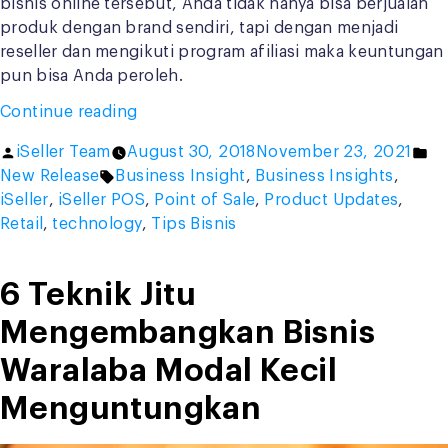
bisnis online tersebut, Anda tidak hanya bisa berjualan
produk dengan brand sendiri, tapi dengan menjadi
reseller dan mengikuti program afiliasi maka keuntungan
pun bisa Anda peroleh.
“5
Continue reading
Tips
Posted
Po
iSeller Team
August 30, 2018
November 23, 2021
Sukses
by
Tags:
in
New Release
Business Insight
,
Business Insights
,
Bisnis
iSeller
,
iSeller POS
,
Point of Sale
,
Product Updates
,
Online
Retail
,
technology
,
Tips Bisnis
Dengan
Afiliasi
dan
6 Teknik Jitu
Reseller”
Mengembangkan Bisnis
Waralaba Modal Kecil
Menguntungkan