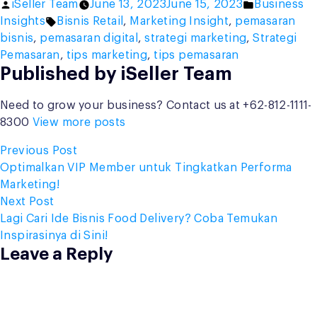
Posted
Posted
iSeller Team
June 13, 2023
June 15, 2023
Business
by
Tags:
in
Insights
Bisnis Retail
,
Marketing Insight
,
pemasaran
bisnis
,
pemasaran digital
,
strategi marketing
,
Strategi
Pemasaran
,
tips marketing
,
tips pemasaran
Published by iSeller Team
Need to grow your business? Contact us at +62-812-1111-
8300
View more posts
Post
Previous
Previous Post
post:
Optimalkan VIP Member untuk Tingkatkan Performa
navigation
Marketing!
Next
Next Post
post:
Lagi Cari Ide Bisnis Food Delivery? Coba Temukan
Inspirasinya di Sini!
Leave a Reply