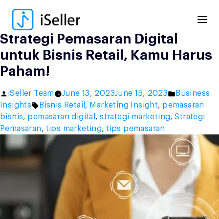
Skip
to
content
Strategi Pemasaran Digital
untuk Bisnis Retail, Kamu Harus
Paham!
Posted
Posted
iSeller Team
June 13, 2023
June 15, 2023
Business
by
Tags:
in
Insights
Bisnis Retail
,
Marketing Insight
,
pemasaran
bisnis
,
pemasaran digital
,
strategi marketing
,
Strategi
Pemasaran
,
tips marketing
,
tips pemasaran