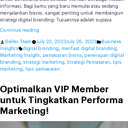
informasi. Bagi kamu yang baru memulai atau sedang
menjalankan bisnis, sangat penting untuk membangun
strategi digital branding. Tujuannya adalah supaya
“Banyak
Continue reading
Manfaatnya,
Posted
Posted
iSeller Team
July 23, 2023
July 26, 2023
Business
Yuk
by
Tags:
in
Insights
digital branding
,
manfaat digital branding
,
Terapkan
Marketing Insight
,
pemasaran bisnis
,
penerapan digital
Digital
branding
,
strategi marketing
,
Strategi Pemasaran
,
tips
Branding
marketing
,
tips pemasaran
pada
Bisnis
Kamu!”
Optimalkan VIP Member
untuk Tingkatkan Performa
Marketing!