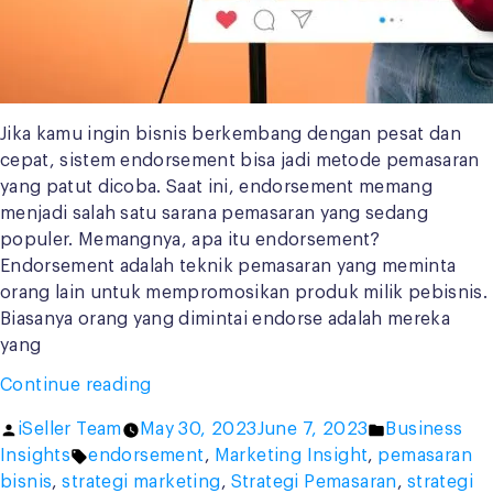
Jika kamu ingin bisnis berkembang dengan pesat dan
cepat, sistem endorsement bisa jadi metode pemasaran
yang patut dicoba. Saat ini, endorsement memang
menjadi salah satu sarana pemasaran yang sedang
populer. Memangnya, apa itu endorsement?
Endorsement adalah teknik pemasaran yang meminta
orang lain untuk mempromosikan produk milik pebisnis.
Biasanya orang yang dimintai endorse adalah mereka
yang
“Kelebihan
Continue reading
dan
Posted
Posted
iSeller Team
May 30, 2023
June 7, 2023
Business
Kekurangan
by
Tags:
in
Insights
endorsement
,
Marketing Insight
,
pemasaran
Sistem
bisnis
,
strategi marketing
,
Strategi Pemasaran
,
strategi
Endorsement