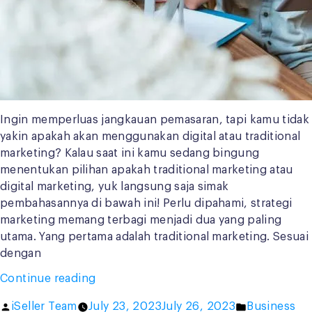
Ingin memperluas jangkauan pemasaran, tapi kamu tidak
yakin apakah akan menggunakan digital atau traditional
marketing? Kalau saat ini kamu sedang bingung
menentukan pilihan apakah traditional marketing atau
digital marketing, yuk langsung saja simak
pembahasannya di bawah ini! Perlu dipahami, strategi
marketing memang terbagi menjadi dua yang paling
utama. Yang pertama adalah traditional marketing. Sesuai
dengan
“Digital
Continue reading
VS
Posted
Posted
iSeller Team
July 23, 2023
July 26, 2023
Business
Traditional