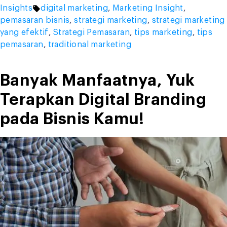
by
Tags:
in
Insights
digital marketing
,
Marketing Insight
,
Marketing,
pemasaran bisnis
,
strategi marketing
,
strategi marketing
Mana
yang efektif
,
Strategi Pemasaran
,
tips marketing
,
tips
yang
pemasaran
,
traditional marketing
Lebih
Efektif?”
Banyak Manfaatnya, Yuk
Terapkan Digital Branding
pada Bisnis Kamu!