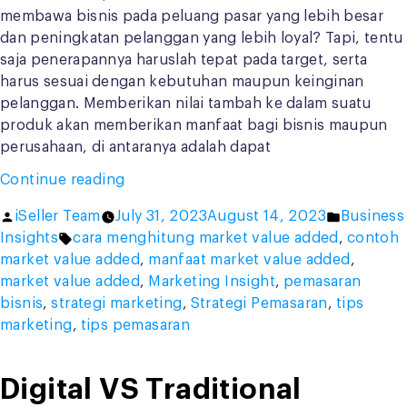
membawa bisnis pada peluang pasar yang lebih besar
dan peningkatan pelanggan yang lebih loyal? Tapi, tentu
saja penerapannya haruslah tepat pada target, serta
harus sesuai dengan kebutuhan maupun keinginan
pelanggan. Memberikan nilai tambah ke dalam suatu
produk akan memberikan manfaat bagi bisnis maupun
perusahaan, di antaranya adalah dapat
“Kenali
Continue reading
Manfaat
Posted
Posted
iSeller Team
July 31, 2023
August 14, 2023
Business
dan
by
Tags:
in
Insights
cara menghitung market value added
,
contoh
Cara
market value added
,
manfaat market value added
,
Menghitung
market value added
,
Marketing Insight
,
pemasaran
Market
bisnis
,
strategi marketing
,
Strategi Pemasaran
,
tips
Value
marketing
,
tips pemasaran
Added
yang
Tepat”
Digital VS Traditional