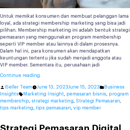
Untuk memikat konsumen dan membuat pelanggan lama
loyal, ada strategi membership marketing yang bisa jadi
pilihan. Membership marketing ini adalah bentuk strategi
pemasaran yang menggunakan program membership
seperti VIP member atau lainnya di dalam prosesnya.
Dalam hal ini, para konsumen akan mendapatkan
keuntungan tertentu jika sudah menjadi anggota atau
VIP member. Sementara itu, perusahaan jadi
“Optimalkan
Continue reading
VIP
Posted
Posted
iSeller Team
June 13, 2023
June 15, 2023
Business
Member
by
Tags:
in
Insights
Marketing Insight
,
pemasaran bisnis
,
program
untuk
membership
,
strategi marketing
,
Strategi Pemasaran
,
Tingkatkan
tips marketing
,
tips pemasaran
,
vip member
Performa
Marketing!”
Strategi Pemasaran Digital