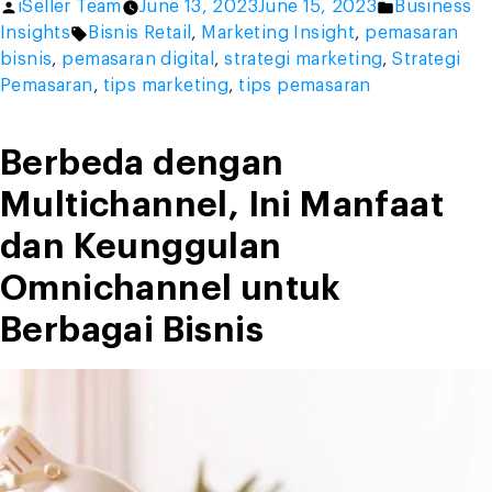
Posted
Posted
iSeller Team
June 13, 2023
June 15, 2023
Business
Digital
by
Tags:
in
Insights
Bisnis Retail
,
Marketing Insight
,
pemasaran
untuk
bisnis
,
pemasaran digital
,
strategi marketing
,
Strategi
Bisnis
Pemasaran
,
tips marketing
,
tips pemasaran
Retail,
Kamu
Harus
Berbeda dengan
Paham!”
Multichannel, Ini Manfaat
dan Keunggulan
Omnichannel untuk
Berbagai Bisnis