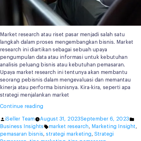
Market research atau riset pasar menjadi salah satu
langkah dalam proses mengembangkan bisnis. Market
research ini diartikan sebagai sebuah upaya
pengumpulan data atau informasi untuk kebutuhan
analisis peluang bisnis atau kebutuhan pemasaran.
Upaya market research ini tentunya akan membantu
seorang pebisnis dalam mengevaluasi dan memantau
kinerja atau performa bisnisnya. Kira-kira, seperti apa
strategi menjalankan market
“Strategi
Continue reading
Menjalankan
Posted
Po
iSeller Team
August 31, 2023
September 6, 2023
Market
by
Tags:
in
Business Insights
market research
,
Marketing Insight
,
Research
pemasaran bisnis
,
strategi marketing
,
Strategi
untuk