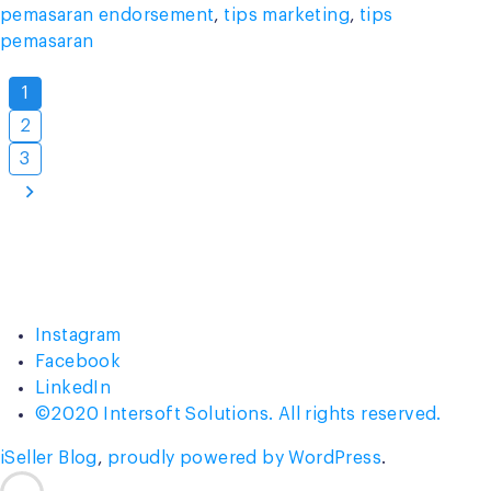
pemasaran endorsement
,
tips marketing
,
tips
dalam
pemasaran
Strategi
Pemasaran”
Posts
1
pagination
2
3
Instagram
Facebook
LinkedIn
©2020 Intersoft Solutions. All rights reserved.
iSeller Blog
,
proudly powered by WordPress
.