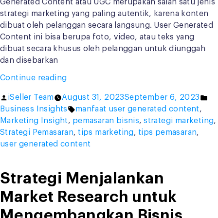
Generated Content atau UGC merupakan salah satu jenis
strategi marketing yang paling autentik, karena konten
dibuat oleh pelanggan secara langsung. User Generated
Content ini bisa berupa foto, video, atau teks yang
dibuat secara khusus oleh pelanggan untuk diunggah
dan disebarkan
“Menjalankan
Continue reading
User
Posted
Po
iSeller Team
August 31, 2023
September 6, 2023
Generated
by
Tags:
in
Business Insights
manfaat user generated content
,
Content
Marketing Insight
,
pemasaran bisnis
,
strategi marketing
,
dalam
Strategi Pemasaran
,
tips marketing
,
tips pemasaran
,
Strategi
user generated content
Marketing”
Strategi Menjalankan
Market Research untuk
Mengembangkan Bisnis