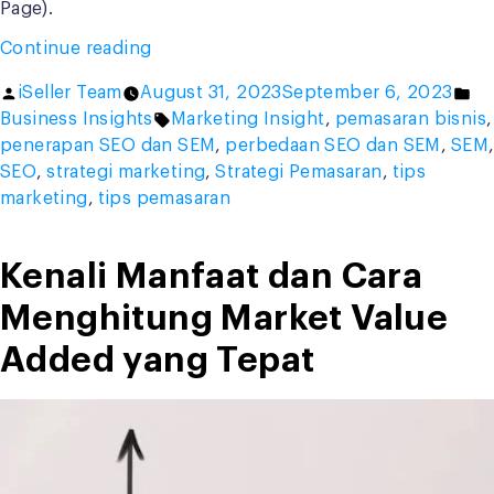
Page).
“Perbedaan
Continue reading
SEO
Posted
Po
iSeller Team
August 31, 2023
September 6, 2023
dan
by
Tags:
in
Business Insights
Marketing Insight
,
pemasaran bisnis
,
SEM,
penerapan SEO dan SEM
,
perbedaan SEO dan SEM
,
SEM
Manfaat,
SEO
,
strategi marketing
,
Strategi Pemasaran
,
tips
dan
marketing
,
tips pemasaran
Strategi
Penerapannya”
Kenali Manfaat dan Cara
Menghitung Market Value
Added yang Tepat