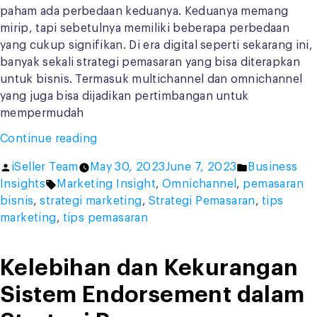
paham ada perbedaan keduanya. Keduanya memang
mirip, tapi sebetulnya memiliki beberapa perbedaan
yang cukup signifikan. Di era digital seperti sekarang ini,
banyak sekali strategi pemasaran yang bisa diterapkan
untuk bisnis. Termasuk multichannel dan omnichannel
yang juga bisa dijadikan pertimbangan untuk
mempermudah
“Berbeda
Continue reading
dengan
Posted
Posted
iSeller Team
May 30, 2023
June 7, 2023
Business
Multichannel,
by
Tags:
in
Insights
Marketing Insight
,
Omnichannel
,
pemasaran
Ini
bisnis
,
strategi marketing
,
Strategi Pemasaran
,
tips
Manfaat
marketing
,
tips pemasaran
dan
Keunggulan
Omnichannel
Kelebihan dan Kekurangan
untuk
Sistem Endorsement dalam
Berbagai
Bisnis”