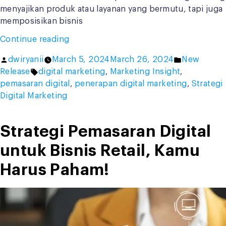
menyajikan produk atau layanan yang bermutu, tapi juga
memposisikan bisnis
“Navigasi
Continue reading
Sukses:
Posted
Posted
dwiryanii
March 5, 2024
March 26, 2024
New
Strategi
by
Tags:
in
Release
digital marketing
,
Marketing Insight
,
Digital
pemasaran digital
,
penerapan digital marketing
,
Strategi
Marketing
Digital Marketing
untuk
Bisnis
Anda”
Strategi Pemasaran Digital
untuk Bisnis Retail, Kamu
Harus Paham!