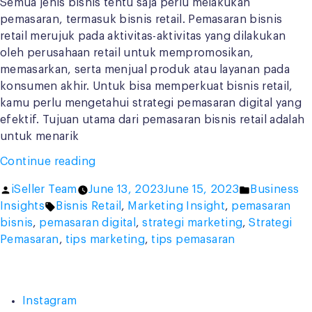
Semua jenis bisnis tentu saja perlu melakukan
pemasaran, termasuk bisnis retail. Pemasaran bisnis
retail merujuk pada aktivitas-aktivitas yang dilakukan
oleh perusahaan retail untuk mempromosikan,
memasarkan, serta menjual produk atau layanan pada
konsumen akhir. Untuk bisa memperkuat bisnis retail,
kamu perlu mengetahui strategi pemasaran digital yang
efektif. Tujuan utama dari pemasaran bisnis retail adalah
untuk menarik
“Strategi
Continue reading
Pemasaran
Posted
Posted
iSeller Team
June 13, 2023
June 15, 2023
Business
Digital
by
Tags:
in
Insights
Bisnis Retail
,
Marketing Insight
,
pemasaran
untuk
bisnis
,
pemasaran digital
,
strategi marketing
,
Strategi
Bisnis
Pemasaran
,
tips marketing
,
tips pemasaran
Retail,
Kamu
Harus
Paham!”
Instagram