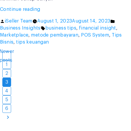
“Kenali
Continue reading
5
Posted
Posted
iSeller Team
August 1, 2023
August 14, 2023
Term
by
Tags:
in
Business Insights
business tips
,
financial insight
,
of
Marketplace
,
metode pembayaran
,
POS System
,
Tips
Payment
Bisnis
,
tips keuangan
Ini,
Pastikan
Newer
Posts
Tepat
posts
pagination
1
Penggunaannya”
2
3
4
5
6