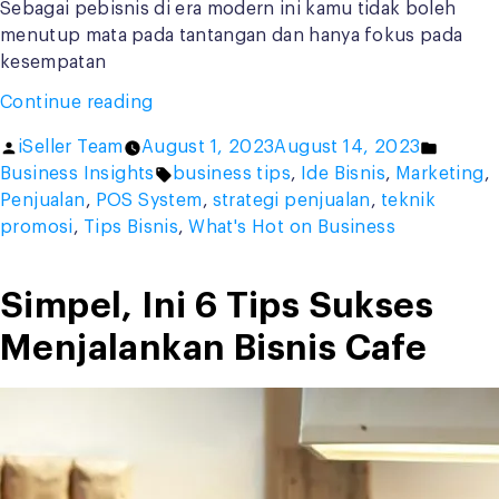
Sebagai pebisnis di era modern ini kamu tidak boleh
menutup mata pada tantangan dan hanya fokus pada
kesempatan
“5
Continue reading
Tantangan
Posted
Posted
iSeller Team
August 1, 2023
August 14, 2023
Bisnis
by
Tags:
in
Business Insights
business tips
,
Ide Bisnis
,
Marketing
,
dan
Penjualan
,
POS System
,
strategi penjualan
,
teknik
Strategi
promosi
,
Tips Bisnis
,
What's Hot on Business
Mengatasinya”
Simpel, Ini 6 Tips Sukses
Menjalankan Bisnis Cafe