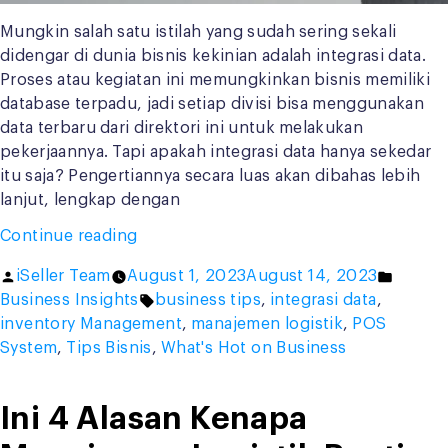
Mungkin salah satu istilah yang sudah sering sekali
didengar di dunia bisnis kekinian adalah integrasi data.
Proses atau kegiatan ini memungkinkan bisnis memiliki
database terpadu, jadi setiap divisi bisa menggunakan
data terbaru dari direktori ini untuk melakukan
pekerjaannya. Tapi apakah integrasi data hanya sekedar
itu saja? Pengertiannya secara luas akan dibahas lebih
lanjut, lengkap dengan
“3
Continue reading
Manfaat
Posted
Posted
iSeller Team
August 1, 2023
August 14, 2023
Integrasi
by
Tags:
in
Business Insights
business tips
,
integrasi data
,
Data
inventory Management
,
manajemen logistik
,
POS
untuk
System
,
Tips Bisnis
,
What's Hot on Business
Bisnismu,
Cek
di
Ini 4 Alasan Kenapa
Sini!”