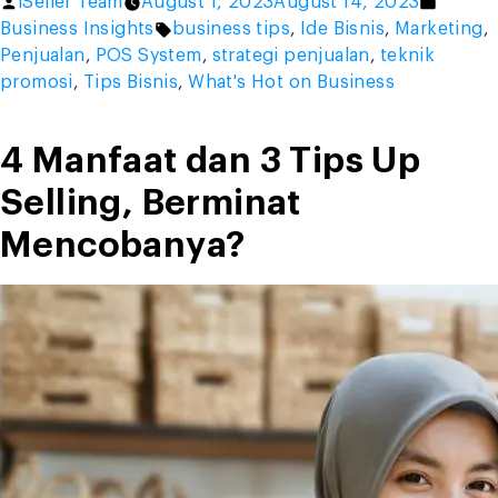
Posted
Posted
iSeller Team
August 1, 2023
August 14, 2023
6
by
Tags:
in
Business Insights
business tips
,
Ide Bisnis
,
Marketing
,
Tips
Penjualan
,
POS System
,
strategi penjualan
,
teknik
Sukses
promosi
,
Tips Bisnis
,
What's Hot on Business
Menjalankan
Bisnis
Cafe”
4 Manfaat dan 3 Tips Up
Selling, Berminat
Mencobanya?