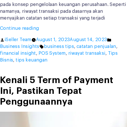
pada konsep pengelolaan keuangan perusahaan. Seperti
namanya, riwayat transaksi pada dasarnya akan
menyajikan catatan setiap transaksi yang terjadi
“Pentingnya
Continue reading
Riwayat
Posted
Posted
iSeller Team
August 1, 2023
August 14, 2023
Transaksi
by
Tags:
in
Business Insights
business tips
,
catatan penjualan
,
untuk
financial insight
,
POS System
,
riwayat transaksi
,
Tips
Bisnis,
Bisnis
,
tips keuangan
Ini
4
Fungsinya”
Kenali 5 Term of Payment
Ini, Pastikan Tepat
Penggunaannya