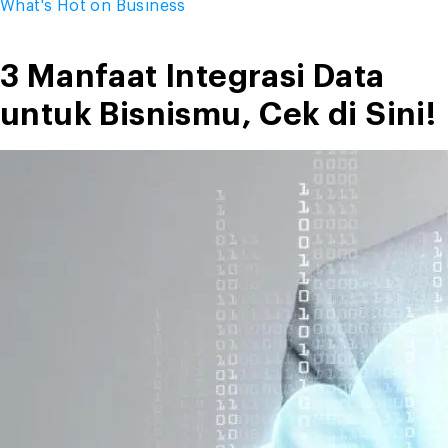
What's Hot on Business
Up
Selling,
Berminat
3 Manfaat Integrasi Data
Mencobanya?”
untuk Bisnismu, Cek di Sini!