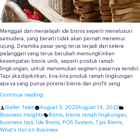
Menggali dan menjelajah ide bisnis seperti menelusuri
samudera, yang berarti tidak akan pernah menemui
ujung. Dinamika pasar yang terus terjadi dan selera
pelanggan yang terus berubah memungkinkan
kesempatan bisnis unik, seperti produk ramah
lingkungan, untuk menemukan segmen pasarnya sendiri.
Tapi jika dipikirkan, kira-kira produk ramah lingkungan
apa ya yang punya potensi bisnis dan profit yang
“4
Continue reading
Ide
Posted
Poste
iSeller Team
August 3, 2023
August 14, 2023
Bisnis
by
Tags:
in
Business Insights
Bisnis
,
bisnis ramah lingkungan
,
Produk
business tips
,
Ide Bisnis
,
POS System
,
Tips Bisnis
,
Ramah
What's Hot on Business
Lingkungan
Menarik”