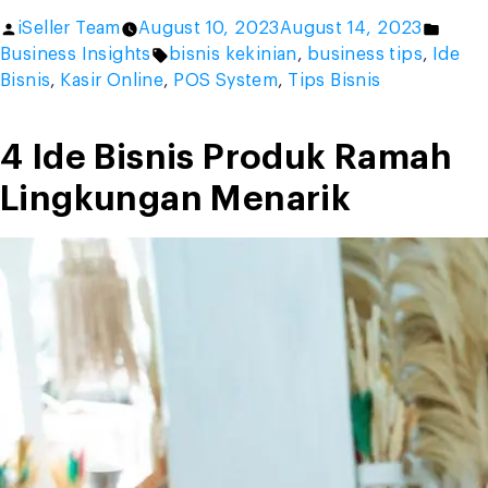
Ide
Posted
Poste
iSeller Team
August 10, 2023
August 14, 2023
Bisnis
by
Tags:
in
Business Insights
bisnis kekinian
,
business tips
,
Ide
yang
Bisnis
,
Kasir Online
,
POS System
,
Tips Bisnis
Menjanjikan
dan
Tahan
4 Ide Bisnis Produk Ramah
Guncangan
Lingkungan Menarik
Ekonomi”