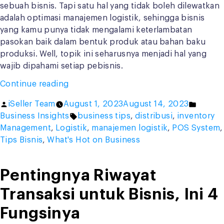
sebuah bisnis. Tapi satu hal yang tidak boleh dilewatkan
adalah optimasi manajemen logistik, sehingga bisnis
yang kamu punya tidak mengalami keterlambatan
pasokan baik dalam bentuk produk atau bahan baku
produksi. Well, topik ini seharusnya menjadi hal yang
wajib dipahami setiap pebisnis.
“Ini
Continue reading
4
Posted
Posted
iSeller Team
August 1, 2023
August 14, 2023
Alasan
by
Tags:
in
Business Insights
business tips
,
distribusi
,
inventory
Kenapa
Management
,
Logistik
,
manajemen logistik
,
POS System
,
Manajemen
Tips Bisnis
,
What's Hot on Business
Logistik
Penting
untuk
Pentingnya Riwayat
Bisnis”
Transaksi untuk Bisnis, Ini 4
Fungsinya