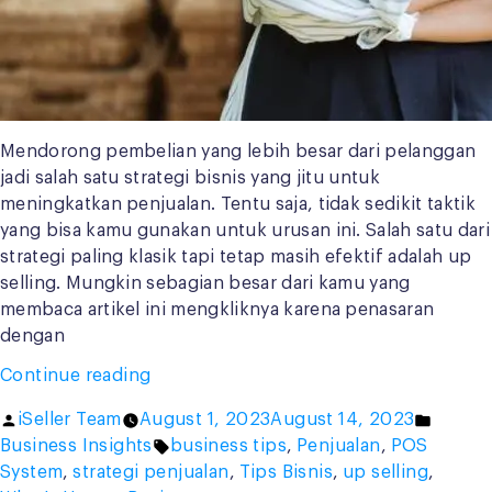
Mendorong pembelian yang lebih besar dari pelanggan
jadi salah satu strategi bisnis yang jitu untuk
meningkatkan penjualan. Tentu saja, tidak sedikit taktik
yang bisa kamu gunakan untuk urusan ini. Salah satu dari
strategi paling klasik tapi tetap masih efektif adalah up
selling. Mungkin sebagian besar dari kamu yang
membaca artikel ini mengkliknya karena penasaran
dengan
“4
Continue reading
Manfaat
Posted
Posted
iSeller Team
August 1, 2023
August 14, 2023
dan
by
Tags:
in
Business Insights
business tips
,
Penjualan
,
POS
3
System
,
strategi penjualan
,
Tips Bisnis
,
up selling
,
Tips