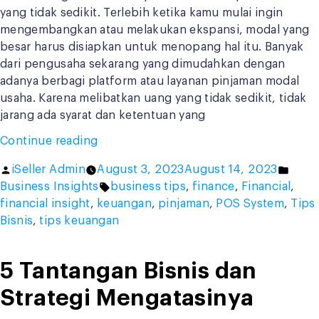
yang tidak sedikit. Terlebih ketika kamu mulai ingin
mengembangkan atau melakukan ekspansi, modal yang
besar harus disiapkan untuk menopang hal itu. Banyak
dari pengusaha sekarang yang dimudahkan dengan
adanya berbagi platform atau layanan pinjaman modal
usaha. Karena melibatkan uang yang tidak sedikit, tidak
jarang ada syarat dan ketentuan yang
“Butuh
Continue reading
Pinjaman
Posted
Post
iSeller Admin
August 3, 2023
August 14, 2023
Modal
by
Tags:
in
Business Insights
business tips
,
finance
,
Financial
,
Usaha?
financial insight
,
keuangan
,
pinjaman
,
POS System
,
Tips
Baca
Bisnis
,
tips keuangan
Dulu
Artikel
Ini!”
5 Tantangan Bisnis dan
Strategi Mengatasinya