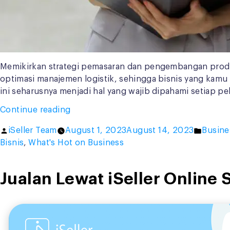
Memikirkan strategi pemasaran dan pengembangan produk 
optimasi manajemen logistik, sehingga bisnis yang kamu
ini seharusnya menjadi hal yang wajib dipahami setiap pe
“Ini
Continue reading
4
Posted
Posted
iSeller Team
August 1, 2023
August 14, 2023
Busine
Alasan
by
in
Bisnis
,
What's Hot on Business
Kenapa
Manajemen
Logistik
Jualan Lewat iSeller Online 
Penting
untuk
Bisnis”