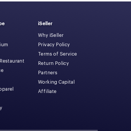
pe
iSeller
Why iSeller
dium
Privacy Policy
Terms of Service
 Restaurant
Return Policy
ce
Partners
Working Capital
pparel
Affiliate
y