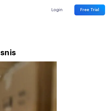
Login
Free Trial
snis