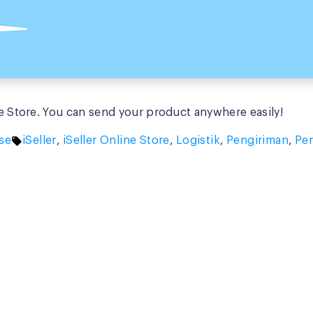
ne Store. You can send your product anywhere easily!
Tags:
se
iSeller
,
iSeller Online Store
,
Logistik
,
Pengiriman
,
Pen