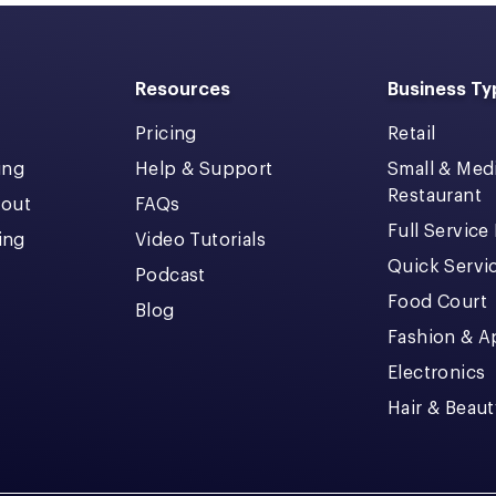
Resources
Business Ty
Pricing
Retail
ing
Help & Support
Small & Me
Restaurant
kout
FAQs
Full Service
cing
Video Tutorials
Quick Servi
Podcast
Food Court
Blog
Fashion & A
Electronics
Hair & Beaut