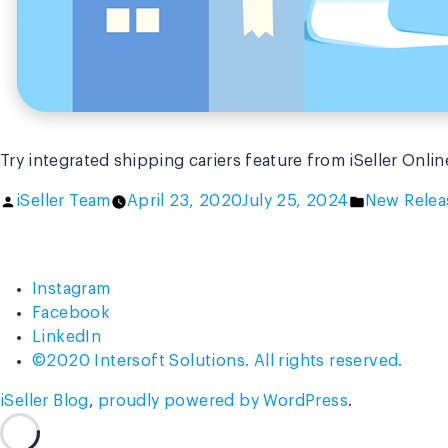
Try integrated shipping cariers feature from iSeller Onli
Posted
Posted
iSeller Team
April 23, 2020
July 25, 2024
New Relea
by
in
Instagram
Facebook
LinkedIn
©2020 Intersoft Solutions. All rights reserved.
iSeller Blog
,
proudly powered by WordPress
.