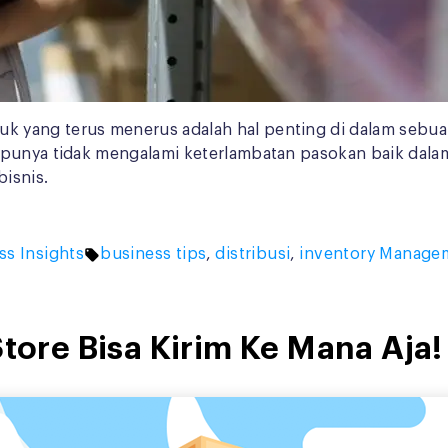
yang terus menerus adalah hal penting di dalam sebuah b
 punya tidak mengalami keterlambatan pasokan baik dala
bisnis.
Tags:
ss Insights
business tips
,
distribusi
,
inventory Manage
Store Bisa Kirim Ke Mana Aja!