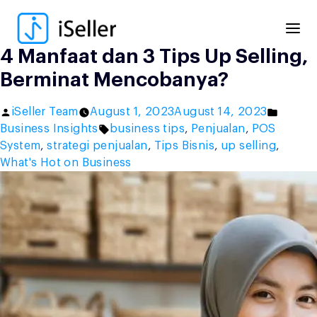
Skip
to
content
4 Manfaat dan 3 Tips Up Selling,
Berminat Mencobanya?
Posted
Posted
iSeller Team
August 1, 2023
August 14, 2023
by
Tags:
in
Business Insights
business tips
,
Penjualan
,
POS
System
,
strategi penjualan
,
Tips Bisnis
,
up selling
,
What's Hot on Business