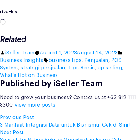
Like this:
Loading…
Related
Posted
Posted
iSeller Team
August 1, 2023
August 14, 2023
by
Tags:
in
Business Insights
business tips
,
Penjualan
,
POS
System
,
strategi penjualan
,
Tips Bisnis
,
up selling
,
What's Hot on Business
Published by iSeller Team
Need to grow your business? Contact us at +62-812-1111-
8300
View more posts
Post
Previous
Previous Post
post:
3 Manfaat Integrasi Data untuk Bisnismu, Cek di Sini!
navigation
Next
Next Post
post:
Simpel, Ini 6 Tips Sukses Menjalankan Bisnis Cafe