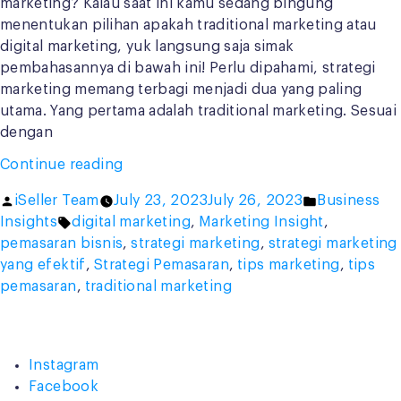
marketing? Kalau saat ini kamu sedang bingung
menentukan pilihan apakah traditional marketing atau
digital marketing, yuk langsung saja simak
pembahasannya di bawah ini! Perlu dipahami, strategi
marketing memang terbagi menjadi dua yang paling
utama. Yang pertama adalah traditional marketing. Sesuai
dengan
“Digital
Continue reading
VS
Posted
Posted
iSeller Team
July 23, 2023
July 26, 2023
Business
Traditional
by
Tags:
in
Insights
digital marketing
,
Marketing Insight
,
Marketing,
pemasaran bisnis
,
strategi marketing
,
strategi marketing
Mana
yang efektif
,
Strategi Pemasaran
,
tips marketing
,
tips
yang
pemasaran
,
traditional marketing
Lebih
Efektif?”
Instagram
Facebook