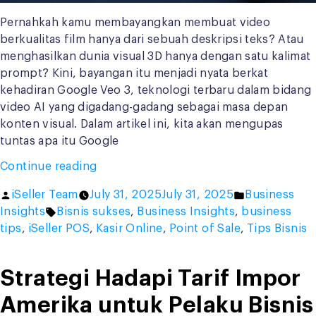
Pernahkah kamu membayangkan membuat video
berkualitas film hanya dari sebuah deskripsi teks? Atau
menghasilkan dunia visual 3D hanya dengan satu kalimat
prompt? Kini, bayangan itu menjadi nyata berkat
kehadiran Google Veo 3, teknologi terbaru dalam bidang
video AI yang digadang-gadang sebagai masa depan
konten visual. Dalam artikel ini, kita akan mengupas
tuntas apa itu Google
“Gila!
Continue reading
Google
Posted
Posted
iSeller Team
July 31, 2025
July 31, 2025
Business
Veo
by
Tags:
in
Insights
Bisnis sukses
,
Business Insights
,
business
3
tips
,
iSeller POS
,
Kasir Online
,
Point of Sale
,
Tips Bisnis
Bisa
Bikin
Video
Strategi Hadapi Tarif Impor
Realistis
Amerika untuk Pelaku Bisnis
dari