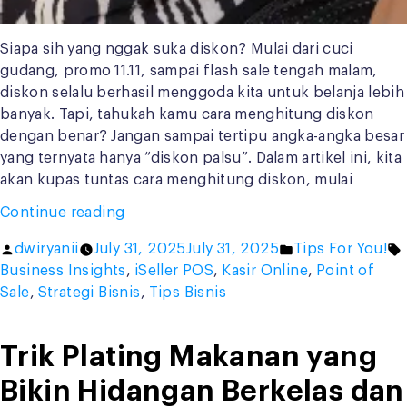
Siapa sih yang nggak suka diskon? Mulai dari cuci
gudang, promo 11.11, sampai flash sale tengah malam,
diskon selalu berhasil menggoda kita untuk belanja lebih
banyak. Tapi, tahukah kamu cara menghitung diskon
dengan benar? Jangan sampai tertipu angka-angka besar
yang ternyata hanya “diskon palsu”. Dalam artikel ini, kita
akan kupas tuntas cara menghitung diskon, mulai
“Cara
Continue reading
Menghitung
Posted
Posted
dwiryanii
July 31, 2025
July 31, 2025
Tips For You!
Diskon
by
in
Business Insights
,
iSeller POS
,
Kasir Online
,
Point of
&
Sale
,
Strategi Bisnis
,
Tips Bisnis
Harga
Akhir
Tanpa
Trik Plating Makanan yang
Kalkulator,
Bikin Hidangan Berkelas dan
Bisa