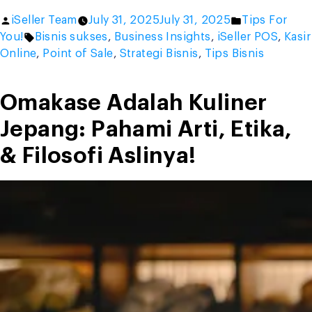
Plating
Posted
Posted
iSeller Team
July 31, 2025
July 31, 2025
Tips For
Makanan
by
Tags:
in
You!
Bisnis sukses
,
Business Insights
,
iSeller POS
,
Kasir
yang
Online
,
Point of Sale
,
Strategi Bisnis
,
Tips Bisnis
Bikin
Hidangan
Berkelas
Omakase Adalah Kuliner
dan
Jepang: Pahami Arti, Etika,
Bisnis
Laris”
& Filosofi Aslinya!