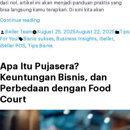
dari nol, artikel ini akan menjadi panduan praktis yang
bisa langsung kamu terapkan. Di sini kita akan
“Cara
Continue reading
Merintis
Posted
Post
iSeller Team
August 25, 2025
August 22, 2025
Tips
Bisnis
by
Tags:
in
For You!
Bisnis sukses
,
Business Insights
,
iSeller
,
dari
iSeller POS
,
Tips Bisnis
Nol:
Strategi
Jitu
Apa Itu Pujasera?
agar
Keuntungan Bisnis, dan
Cepat
Berkembang”
Perbedaan dengan Food
Court