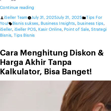
“Strategi
Continue reading
After
Posted
Posted
iSeller Team
July 31, 2025
July 31, 2025
Tips For
Sales
by
Tags:
in
You!
Bisnis sukses
,
Business Insights
,
business tips
,
Terbaik!
iSeller
,
iSeller POS
,
Kasir Online
,
Point of Sale
,
Strategi
Bikin
Bisnis
,
Tips Bisnis
Pelanggan
Loyal
dan
Cara Menghitung Diskon &
Bisnis
Harga Akhir Tanpa
Melesat”
Kalkulator, Bisa Banget!