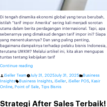
Di tengah dinamika ekonomi global yang terus berubah,
istilah “tarif impor Amerika” sering kali menjadi sorotan
utama dalam berita perdagangan internasional. Tapi, apa
sebenarnya yang dimaksud dengan tarif impor ini? Siapa
yang menentukannya? Dan yang paling penting,
bagaimana dampaknya terhadap pelaku bisnis Indonesia,
terutama UMKM? Melalui artikel ini, kita akan mengupas
tuntas tentang kebijakan tarif
“Strategi
Continue reading
Hadapi
Posted
Posted
iSeller Team
July 31, 2025
July 31, 2025
Business
Tarif
by
Tags:
in
Insights
Business Insights
,
iSeller
,
iSeller POS
,
Kasir
Impor
Online
,
Point of Sale
,
Tips Bisnis
Amerika
untuk
Pelaku
Strategi After Sales Terbaik!
Bisnis