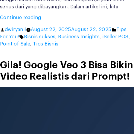
serius dari yang dibayangkan. Dalam artikel ini, kita
“Food
Continue reading
Waste
Posted
Posted
dwiryanii
August 22, 2025
August 22, 2025
Tips
Management:
by
Tags:
in
For You!
Bisnis sukses
,
Business Insights
,
iSeller POS
,
Cara
Point of Sale
,
Tips Bisnis
Cerdas
Selamatkan
Profit
Gila! Google Veo 3 Bisa Bikin
Bisnis
Video Realistis dari Prompt!
Kuliner”