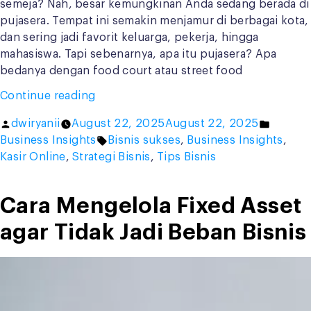
semeja? Nah, besar kemungkinan Anda sedang berada di
pujasera. Tempat ini semakin menjamur di berbagai kota,
dan sering jadi favorit keluarga, pekerja, hingga
mahasiswa. Tapi sebenarnya, apa itu pujasera? Apa
bedanya dengan food court atau street food
“Apa
Continue reading
Itu
Posted
Posted
dwiryanii
August 22, 2025
August 22, 2025
Pujasera?
by
Tags:
in
Business Insights
Bisnis sukses
,
Business Insights
,
Keuntungan
Kasir Online
,
Strategi Bisnis
,
Tips Bisnis
Bisnis,
dan
Perbedaan
Cara Mengelola Fixed Asset
dengan
agar Tidak Jadi Beban Bisnis
Food
Court”