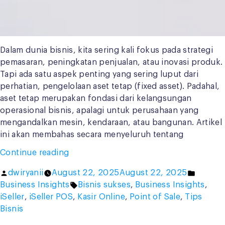
Dalam dunia bisnis, kita sering kali fokus pada strategi
pemasaran, peningkatan penjualan, atau inovasi produk.
Tapi ada satu aspek penting yang sering luput dari
perhatian, pengelolaan aset tetap (fixed asset). Padahal,
aset tetap merupakan fondasi dari kelangsungan
operasional bisnis, apalagi untuk perusahaan yang
mengandalkan mesin, kendaraan, atau bangunan. Artikel
ini akan membahas secara menyeluruh tentang
“Cara
Continue reading
Mengelola
Posted
Posted
dwiryanii
August 22, 2025
August 22, 2025
Fixed
by
Tags:
in
Business Insights
Bisnis sukses
,
Business Insights
,
Asset
iSeller
,
iSeller POS
,
Kasir Online
,
Point of Sale
,
Tips
agar
Bisnis
Tidak
Jadi