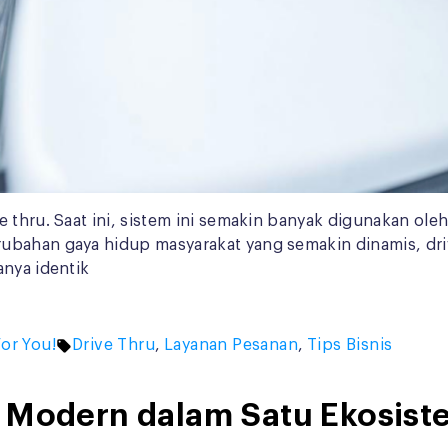
e thru. Saat ini, sistem ini semakin banyak digunakan o
ubahan gaya hidup masyarakat yang semakin dinamis, dri
nya identik
d
Tags:
For You!
Drive Thru
,
Layanan Pesanan
,
Tips Bisnis
 Modern dalam Satu Ekosiste