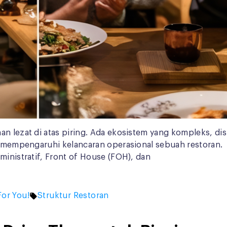
n lezat di atas piring. Ada ekosistem yang kompleks, disi
at mempengaruhi kelancaran operasional sebuah restoran. 
ministratif, Front of House (FOH), dan
d
Tags:
For You!
Struktur Restoran