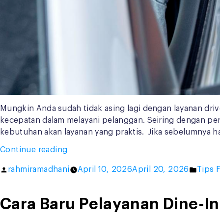
Mungkin Anda sudah tidak asing lagi dengan layanan driv
kecepatan dalam melayani pelanggan. Seiring dengan per
kebutuhan akan layanan yang praktis. Jika sebelumnya ha
“7
Continue reading
Tips
Posted
Poste
rahmiramadhani
April 10, 2026
April 20, 2026
Tips 
Maksimalkan
by
in
Layanan
Drive
Cara Baru Pelayanan Dine-In
Thru