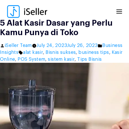
Skip
to
content
5 Alat Kasir Dasar yang Perlu
Kamu Punya di Toko
Posted
Posted
iSeller Team
July 24, 2023
July 26, 2023
Business
by
Tags:
in
Insights
alat kasir
,
Bisnis sukses
,
business tips
,
Kasir
Online
,
POS System
,
sistem kasir
,
Tips Bisnis