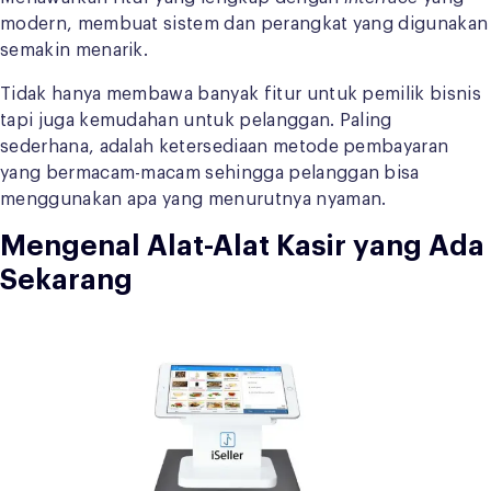
modern, membuat sistem dan perangkat yang digunakan
semakin menarik.
Tidak hanya membawa banyak fitur untuk pemilik bisnis
tapi juga kemudahan untuk pelanggan. Paling
sederhana, adalah ketersediaan metode pembayaran
yang bermacam-macam sehingga pelanggan bisa
menggunakan apa yang menurutnya nyaman.
Mengenal Alat-Alat Kasir yang Ada
Sekarang