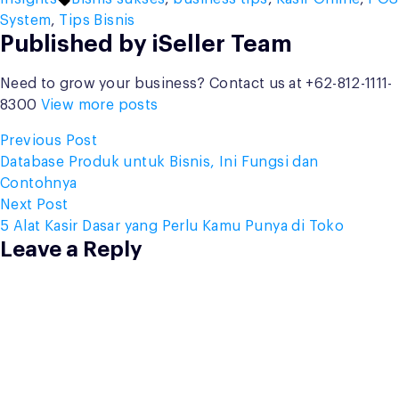
System
,
Tips Bisnis
Published by iSeller Team
Need to grow your business? Contact us at +62-812-1111-
8300
View more posts
Post
Previous
Previous Post
post:
Database Produk untuk Bisnis, Ini Fungsi dan
navigation
Contohnya
Next
Next Post
post:
5 Alat Kasir Dasar yang Perlu Kamu Punya di Toko
Leave a Reply