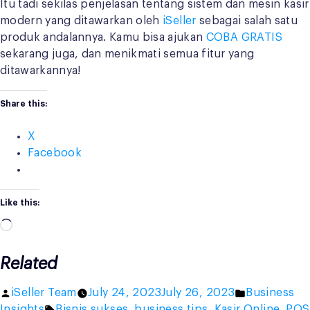
Itu tadi sekilas penjelasan tentang sistem dan mesin kasir
modern yang ditawarkan oleh
iSeller
sebagai salah satu
produk andalannya. Kamu bisa ajukan
COBA GRATIS
sekarang juga, dan menikmati semua fitur yang
ditawarkannya!
Share this:
X
Facebook
Like this:
Loading…
Related
Posted
Posted
iSeller Team
July 24, 2023
July 26, 2023
Business
by
Tags:
in
Insights
Bisnis sukses
,
business tips
,
Kasir Online
,
POS