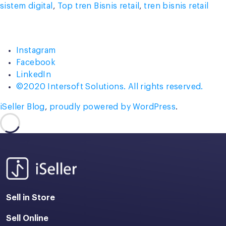
sistem digital
,
Top tren Bisnis retail
,
tren bisnis retail
Instagram
Facebook
LinkedIn
©2020 Intersoft Solutions. All rights reserved.
iSeller Blog
,
proudly powered by WordPress
.
Sell in Store
Sell Online