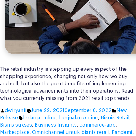
The retail industry is stepping up every aspect of the
shopping experience, changing not only how we buy
and sell, but also the great benefits of implementing
technological advancements into their operations. Read
what you currently missing from 2021 retail top trends
Posted
Posted
dwiryanii
June 22, 2021
September 8, 2022
New
by
Tags:
in
Release
belanja online
,
berjualan online
,
Bisnis Retail
,
Bisnis sukses
,
Business Insights
,
commerce-app
,
Marketplace
,
Omnichannel untuk bisnis retail
,
Pandemi
,