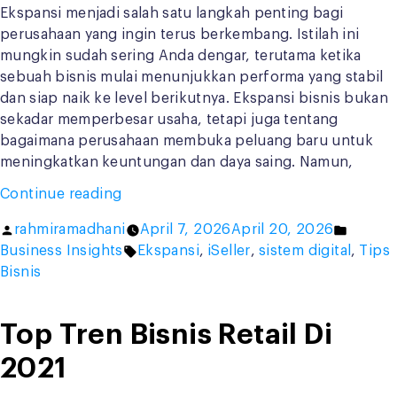
Ekspansi menjadi salah satu langkah penting bagi
perusahaan yang ingin terus berkembang. Istilah ini
mungkin sudah sering Anda dengar, terutama ketika
sebuah bisnis mulai menunjukkan performa yang stabil
dan siap naik ke level berikutnya. Ekspansi bisnis bukan
sekadar memperbesar usaha, tetapi juga tentang
bagaimana perusahaan membuka peluang baru untuk
meningkatkan keuntungan dan daya saing. Namun,
“5
Continue reading
Strategi
Posted
Posted
rahmiramadhani
April 7, 2026
April 20, 2026
Ekspansi
by
Tags:
in
Business Insights
Ekspansi
,
iSeller
,
sistem digital
,
Tips
Bisnis
Bisnis
yang
Perlu
Anda
Top Tren Bisnis Retail Di
Tahu”
2021