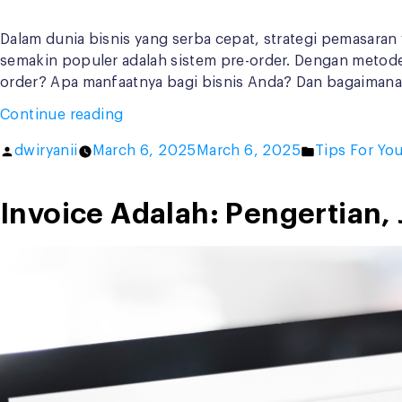
Dalam dunia bisnis yang serba cepat, strategi pemasaran 
semakin populer adalah sistem pre-order. Dengan metode i
order? Apa manfaatnya bagi bisnis Anda? Dan bagaimana
“Mau
Continue reading
Produk
Posted
Posted
dwiryanii
March 6, 2025
March 6, 2025
Tips For You
Laku
by
in
Keras
Sebelum
Invoice Adalah: Pengertian
Rilis?
Gunakan
Strategi
Pre-
Order
Ini!”