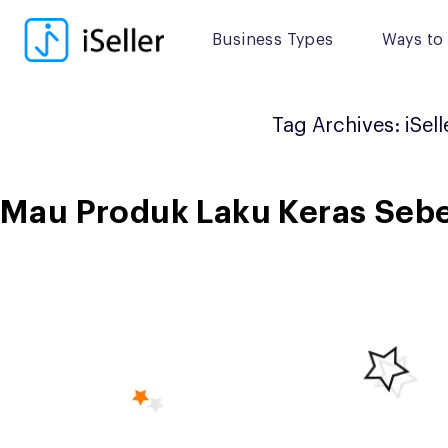
Skip
to
Business Types
Ways to 
content
Tag Archives:
iSell
Mau Produk Laku Keras Sebel