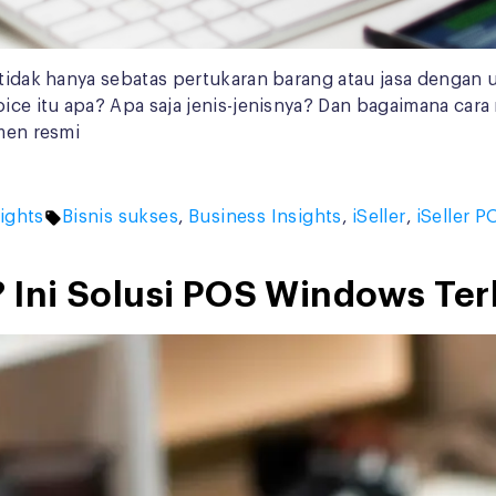
i tidak hanya sebatas pertukaran barang atau jasa denga
voice itu apa? Apa saja jenis-jenisnya? Dan bagaimana c
umen resmi
Tags:
ights
Bisnis sukses
,
Business Insights
,
iSeller
,
iSeller P
s? Ini Solusi POS Windows Ter