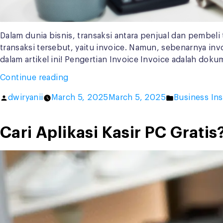
Dalam dunia bisnis, transaksi antara penjual dan pembel
transaksi tersebut, yaitu invoice. Namun, sebenarnya in
dalam artikel ini! Pengertian Invoice Invoice adalah dok
“Invoice
Continue reading
Adalah:
Posted
Posted
dwiryanii
March 5, 2025
March 5, 2025
Business Ins
Pengertian,
by
in
Jenis,
dan
Cari Aplikasi Kasir PC Grati
Cara
Membuatnya
dengan
Mudah”