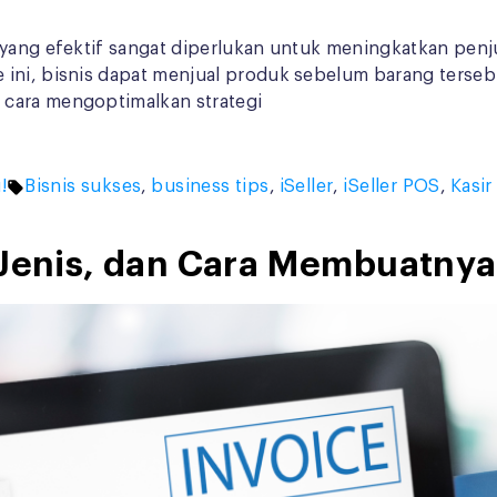
yang efektif sangat diperlukan untuk meningkatkan penjua
ni, bisnis dapat menjual produk sebelum barang tersebut 
 cara mengoptimalkan strategi
Tags:
!
Bisnis sukses
,
business tips
,
iSeller
,
iSeller POS
,
Kasir
, Jenis, dan Cara Membuatn