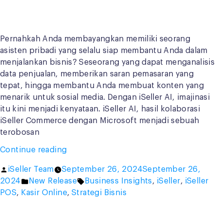
Pernahkah Anda membayangkan memiliki seorang
asisten pribadi yang selalu siap membantu Anda dalam
menjalankan bisnis? Seseorang yang dapat menganalisis
data penjualan, memberikan saran pemasaran yang
tepat, hingga membantu Anda membuat konten yang
menarik untuk sosial media. Dengan iSeller AI, imajinasi
itu kini menjadi kenyataan. iSeller AI, hasil kolaborasi
iSeller Commerce dengan Microsoft menjadi sebuah
terobosan
“Perkenalkan,
Continue reading
iSeller
Posted
iSeller Team
September 26, 2024
September 26,
AI”
by
Posted
Tags:
2024
New Release
Business Insights
,
iSeller
,
iSeller
in
POS
,
Kasir Online
,
Strategi Bisnis