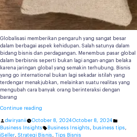
Globalisasi memberikan pengaruh yang sangat besar
dalam berbagai aspek kehidupan. Salah satunya dalam
bidang bisnis dan perdagangan. Menembus pasar global
dalam berbisnis seperti bukan lagi angan-angan belaka
karena jaringan global yang semakin terhubung. Bisnis
yang go international bukan lagi sekadar istilah yang
terdengar menakjubkan, melainkan suatu realitas yang
mengubah cara banyak orang berinteraksi dengan
barang
“Pasar
Continue reading
Global:
Posted
Posted
dwiryanii
October 8, 2024
October 8, 2024
Pengertian,
by
Tags:
in
Business Insights
Business Insights
,
business tips
,
Manfaat,
iSeller
,
Strategi Bisnis
,
Tips Bisnis