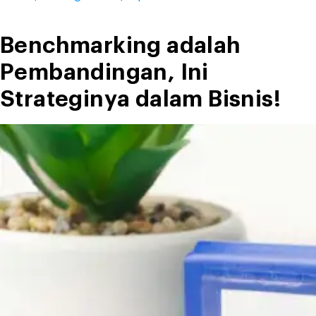
Ciri-
ciri,
dan
Benchmarking adalah
Strateginya”
Pembandingan, Ini
Strateginya dalam Bisnis!