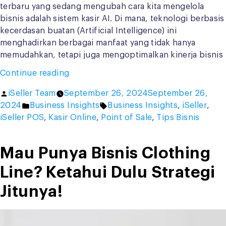
terbaru yang sedang mengubah cara kita mengelola
bisnis adalah sistem kasir AI. Di mana, teknologi berbasis
kecerdasan buatan (Artificial Intelligence) ini
menghadirkan berbagai manfaat yang tidak hanya
memudahkan, tetapi juga mengoptimalkan kinerja bisnis
“Sistem
Continue reading
Kasir
Posted
iSeller Team
September 26, 2024
September 26,
AI
by
Posted
Tags:
2024
Business Insights
Business Insights
,
iSeller
,
Gratis,
in
iSeller POS
,
Kasir Online
,
Point of Sale
,
Tips Bisnis
Ubah
Cara
Kelola
Mau Punya Bisnis Clothing
Bisnis
Line? Ketahui Dulu Strategi
Jadi
Lebih
Jitunya!
Praktis!”