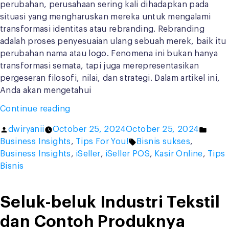
perubahan, perusahaan sering kali dihadapkan pada
situasi yang mengharuskan mereka untuk mengalami
transformasi identitas atau rebranding. Rebranding
adalah proses penyesuaian ulang sebuah merek, baik itu
perubahan nama atau logo. Fenomena ini bukan hanya
transformasi semata, tapi juga merepresentasikan
pergeseran filosofi, nilai, dan strategi. Dalam artikel ini,
Anda akan mengetahui
“Rebranding
Continue reading
adalah
Posted
Post
dwiryanii
October 25, 2024
October 25, 2024
Pembaruan
by
Tags:
in
Business Insights
,
Tips For You!
Bisnis sukses
,
Merek,
Business Insights
,
iSeller
,
iSeller POS
,
Kasir Online
,
Tips
Apa
Bisnis
yang
Perlu
Diubah?”
Seluk-beluk Industri Tekstil
dan Contoh Produknya