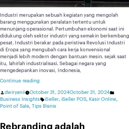
Industri merupakan sebuah kegiatan yang mengolah
barang menggunakan peralatan tertentu untuk
menunjang operasional. Pertumbuhan ekonomi saat ini
didukung oleh sektor industri yang semakin berkembang
pesat. Industri berakar pada peristiwa Revolusi Industri
di Eropa yang mengubah cara kerja konvensional
menjadi lebih modern dengan bantuan mesin. sejak saat
itu, lahirlah industrialisasi. Sebagai negara yang
mengedepankan inovasi, Indonesia,
“Industrialisasi
Continue reading
di
Posted
Poste
dwiryanii
October 31, 2024
October 31, 2024
Indonesia:
by
Tags:
in
Business Insights
iSeller
,
iSeller POS
,
Kasir Online
,
Bagaimana
Point of Sale
,
Tips Bisnis
Perkembangannya?”
Rebranding adalah