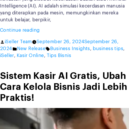
Intelligence (AI). AI adalah simulasi kecerdasan manusia
yang diterapkan pada mesin, memungkinkan mereka
untuk belajar, berpikir,
“AI
Continue reading
vs
Posted
iSeller Team
September 26, 2024
September 26,
Manusia:
by
Posted
Tags:
2024
New Release
Business Insights
,
business tips
,
Siapa
in
iSeller
,
Kasir Online
,
Tips Bisnis
yang
Akan
Menang?”
Sistem Kasir AI Gratis, Ubah
Cara Kelola Bisnis Jadi Lebih
Praktis!