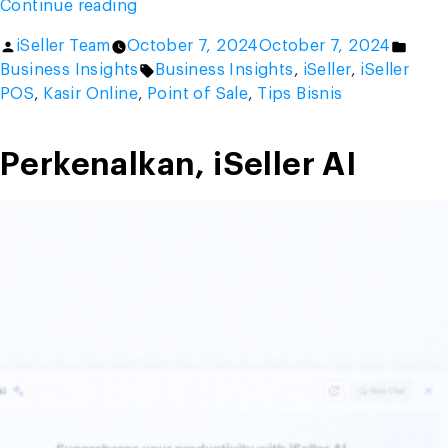
“Benchmarking
Continue reading
adalah
Posted
Post
iSeller Team
October 7, 2024
October 7, 2024
Pembandingan,
by
Tags:
in
Business Insights
Business Insights
,
iSeller
,
iSeller
Ini
POS
,
Kasir Online
,
Point of Sale
,
Tips Bisnis
Strateginya
dalam
Bisnis!”
Perkenalkan, iSeller AI