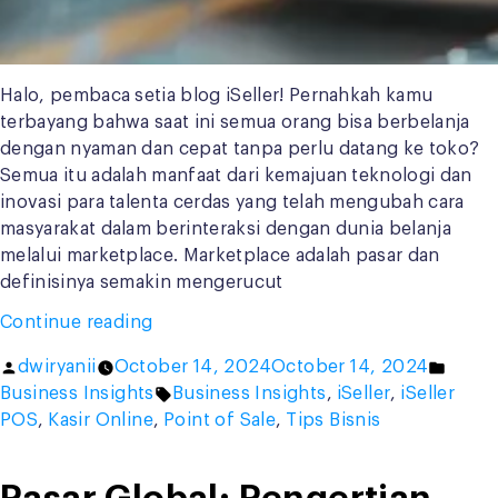
Halo, pembaca setia blog iSeller! Pernahkah kamu
terbayang bahwa saat ini semua orang bisa berbelanja
dengan nyaman dan cepat tanpa perlu datang ke toko?
Semua itu adalah manfaat dari kemajuan teknologi dan
inovasi para talenta cerdas yang telah mengubah cara
masyarakat dalam berinteraksi dengan dunia belanja
melalui marketplace. Marketplace adalah pasar dan
definisinya semakin mengerucut
“Marketplace
Continue reading
adalah
Posted
Poste
dwiryanii
October 14, 2024
October 14, 2024
Tempat
by
Tags:
in
Business Insights
Business Insights
,
iSeller
,
iSeller
Belanja
POS
,
Kasir Online
,
Point of Sale
,
Tips Bisnis
Online,
Ini
Dia