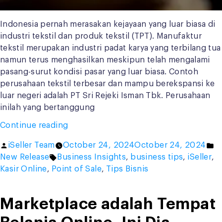
Indonesia pernah merasakan kejayaan yang luar biasa di
industri tekstil dan produk tekstil (TPT). Manufaktur
tekstil merupakan industri padat karya yang terbilang tua
namun terus menghasilkan meskipun telah mengalami
pasang-surut kondisi pasar yang luar biasa. Contoh
perusahaan tekstil terbesar dan mampu berekspansi ke
luar negeri adalah PT Sri Rejeki Isman Tbk. Perusahaan
inilah yang bertanggung
“Seluk-
Continue reading
beluk
Posted
P
iSeller Team
October 24, 2024
October 24, 2024
Industri
by
Tags:
in
New Release
Business Insights
,
business tips
,
iSeller
,
Tekstil
Kasir Online
,
Point of Sale
,
Tips Bisnis
dan
Contoh
Produknya”
Marketplace adalah Tempat