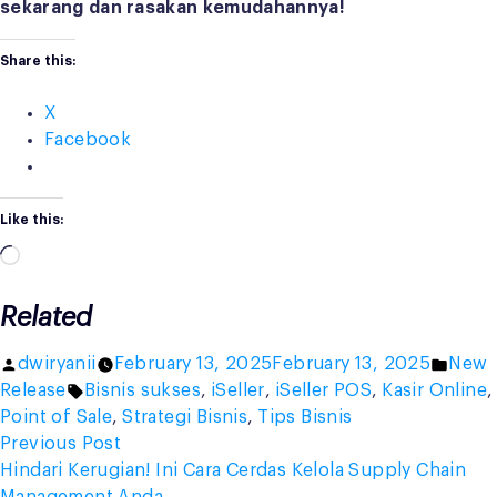
sekarang dan rasakan kemudahannya!
Share this:
X
Facebook
Like this:
Loading…
Related
Posted
Poste
dwiryanii
February 13, 2025
February 13, 2025
New
by
Tags:
in
Release
Bisnis sukses
,
iSeller
,
iSeller POS
,
Kasir Online
,
Point of Sale
,
Strategi Bisnis
,
Tips Bisnis
Post
Previous
Previous Post
post:
Hindari Kerugian! Ini Cara Cerdas Kelola Supply Chain
navigation