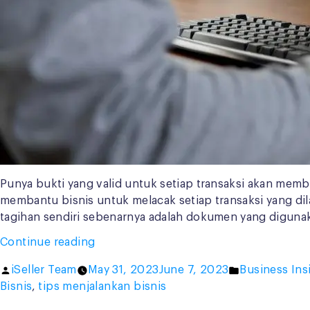
Punya bukti yang valid untuk setiap transaksi akan membu
membantu bisnis untuk melacak setiap transaksi yang dil
tagihan sendiri sebenarnya adalah dokumen yang diguna
“Yuk
Continue reading
Kenalan
Posted
Posted
iSeller Team
May 31, 2023
June 7, 2023
Business Ins
dengan
by
in
Bisnis
,
tips menjalankan bisnis
7
Jenis