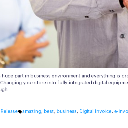
huge part in business environment and everything is proces
Changing your store into fully-integrated digital equipm
ough
ed
Tags:
Release
amazing
,
best
,
business
,
Digital Invoice
,
e-inv