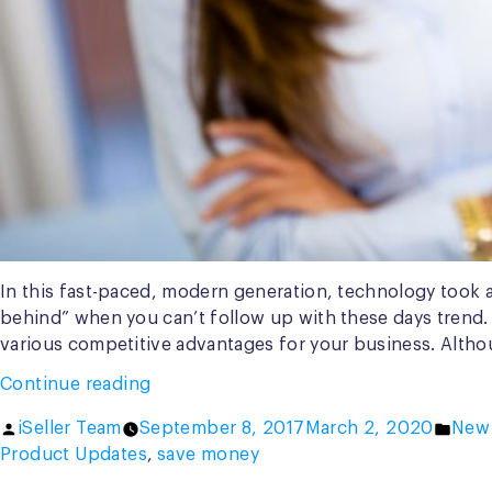
In this fast-paced, modern generation, technology took a 
behind” when you can’t follow up with these days trend. 
various competitive advantages for your business. Alth
“Boost
Continue reading
Your
Posted
Post
iSeller Team
September 8, 2017
March 2, 2020
New 
Sales
by
in
Product Updates
,
save money
with
Fully-