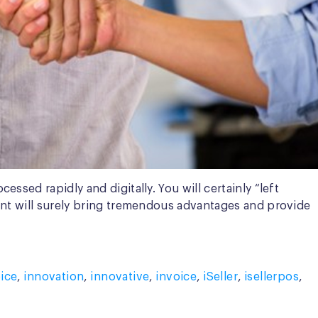
sed rapidly and digitally. You will certainly “left
ent will surely bring tremendous advantages and provide
oice
,
innovation
,
innovative
,
invoice
,
iSeller
,
isellerpos
,