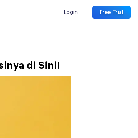
Login
Free Trial
inya di Sini!