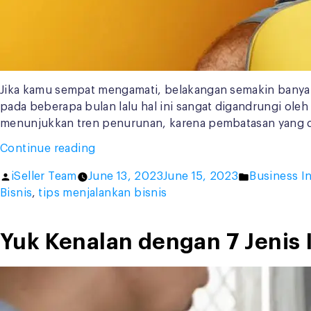
Jika kamu sempat mengamati, belakangan semakin banyak
pada beberapa bulan lalu hal ini sangat digandrungi oleh
menunjukkan tren penurunan, karena pembatasan yang d
“Lagi
Continue reading
Cari
Posted
Posted
iSeller Team
June 13, 2023
June 15, 2023
Business I
Ide
by
in
Bisnis
,
tips menjalankan bisnis
Bisnis
Food
Delivery?
Yuk Kenalan dengan 7 Jenis 
Coba
Temukan
Inspirasinya
di