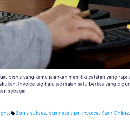
at bisnis yang kamu jalankan memiliki catatan yang rapi 
akukan. Invoice tagihan, jadi salah satu berkas yang dig
kan sebagai
Tags:
ights
Bisnis sukses
,
business tips
,
invoice
,
Kasir Online