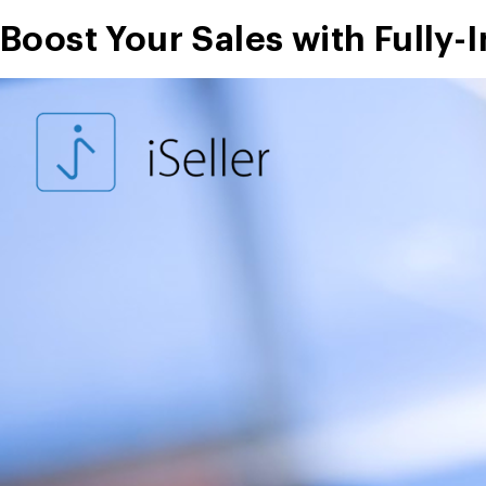
Invoice
Boost Your Sales with Fully-I
Tagihan
dan
Fungsinya!”