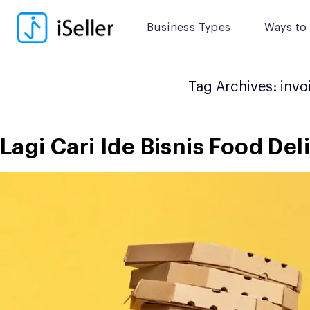
Skip
to
Business Types
Ways to 
content
Tag Archives:
invo
Lagi Cari Ide Bisnis Food De