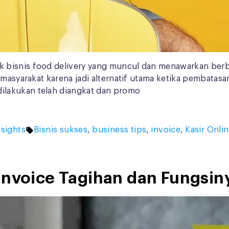
 bisnis food delivery yang muncul dan menawarkan berb
 masyarakat karena jadi alternatif utama ketika pembatasa
ilakukan telah diangkat dan promo
Tags:
nsights
Bisnis sukses
,
business tips
,
invoice
,
Kasir Onli
Invoice Tagihan dan Fungsin