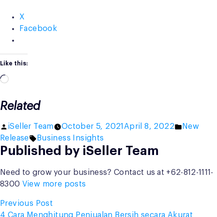
X
Facebook
Like this:
Loading…
Related
Posted
Posted
iSeller Team
October 5, 2021
April 8, 2022
New
by
Tags:
in
Release
Business Insights
Published by iSeller Team
Need to grow your business? Contact us at +62-812-1111-
8300
View more posts
Post
Previous
Previous Post
post:
4 Cara Menghitung Penjualan Bersih secara Akurat