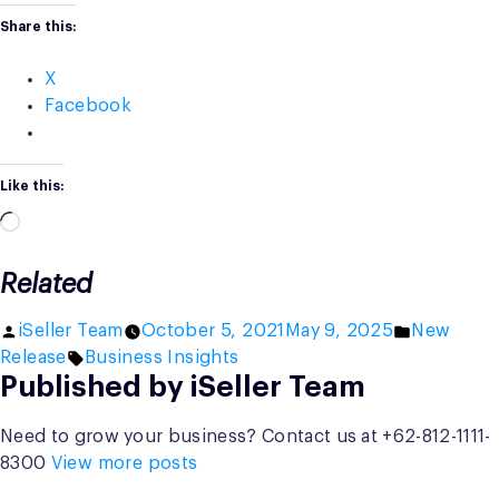
Share this:
X
Facebook
Like this:
Loading…
Related
Posted
Posted
iSeller Team
October 5, 2021
May 9, 2025
New
by
Tags:
in
Release
Business Insights
Published by iSeller Team
Need to grow your business? Contact us at +62-812-1111-
8300
View more posts