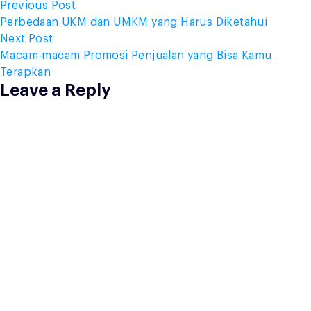
Post
Previous
Previous Post
post:
Perbedaan UKM dan UMKM yang Harus Diketahui
navigation
Next
Next Post
post:
Macam-macam Promosi Penjualan yang Bisa Kamu
Terapkan
Leave a Reply