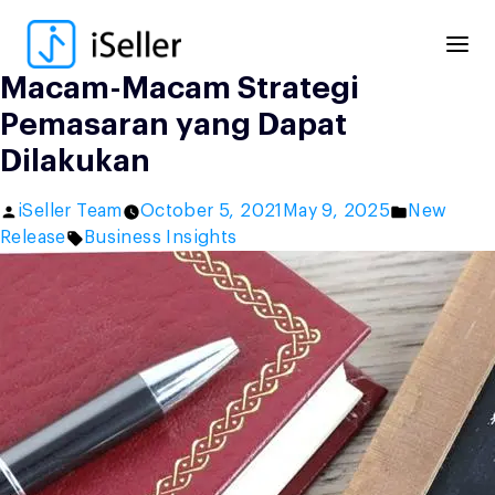
Skip
to
content
Macam-Macam Strategi
Pemasaran yang Dapat
Dilakukan
Posted
Posted
iSeller Team
October 5, 2021
May 9, 2025
New
by
Tags:
in
Release
Business Insights