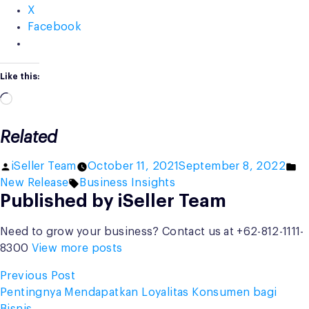
X
Facebook
Like this:
Loading…
Related
Posted
Po
iSeller Team
October 11, 2021
September 8, 2022
by
Tags:
in
New Release
Business Insights
Published by iSeller Team
Need to grow your business? Contact us at +62-812-1111-
8300
View more posts
Post
Previous
Previous Post
post:
Pentingnya Mendapatkan Loyalitas Konsumen bagi
navigation
Bisnis