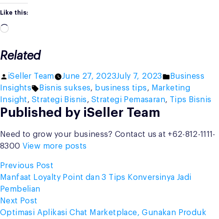
Like this:
Loading…
Related
Posted
Posted
iSeller Team
June 27, 2023
July 7, 2023
Business
by
Tags:
in
Insights
Bisnis sukses
,
business tips
,
Marketing
Insight
,
Strategi Bisnis
,
Strategi Pemasaran
,
Tips Bisnis
Published by iSeller Team
Need to grow your business? Contact us at +62-812-1111-
8300
View more posts
Post
Previous
Previous Post
post:
Manfaat Loyalty Point dan 3 Tips Konversinya Jadi
navigation
Pembelian
Next
Next Post
post:
Optimasi Aplikasi Chat Marketplace, Gunakan Produk