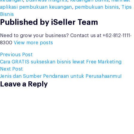
keuangan
,
Business Insights
,
Keuangan Bisnis
,
manfaat
aplikasi pembukuan keuangan
,
pembukuan bisnis
,
Tips
Bisnis
Published by iSeller Team
Need to grow your business? Contact us at +62-812-1111-
8300
View more posts
Post
Previous
Previous Post
post:
Cara GRATIS sukseskan bisnis lewat Free Marketing
navigation
Next
Next Post
post:
Jenis dan Sumber Pendanaan untuk Perusahaanmu!
Leave a Reply