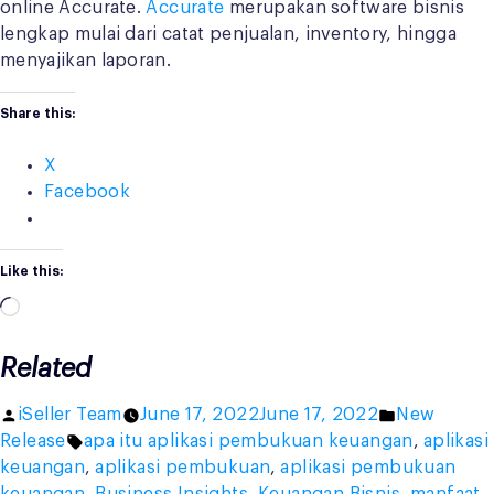
online Accurate.
Accurate
merupakan software bisnis
lengkap mulai dari catat penjualan, inventory, hingga
menyajikan laporan.
Share this:
X
Facebook
Like this:
Loading…
Related
Posted
Posted
iSeller Team
June 17, 2022
June 17, 2022
New
by
Tags:
in
Release
apa itu aplikasi pembukuan keuangan
,
aplikasi
keuangan
,
aplikasi pembukuan
,
aplikasi pembukuan