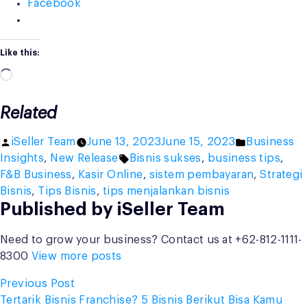
Facebook
Like this:
Loading…
Related
Posted
Posted
iSeller Team
June 13, 2023
June 15, 2023
Business
by
Tags:
in
Insights
,
New Release
Bisnis sukses
,
business tips
,
F&B Business
,
Kasir Online
,
sistem pembayaran
,
Strategi
Bisnis
,
Tips Bisnis
,
tips menjalankan bisnis
Published by iSeller Team
Need to grow your business? Contact us at +62-812-1111-
8300
View more posts
Post
Previous
Previous Post
post:
Tertarik Bisnis Franchise? 5 Bisnis Berikut Bisa Kamu