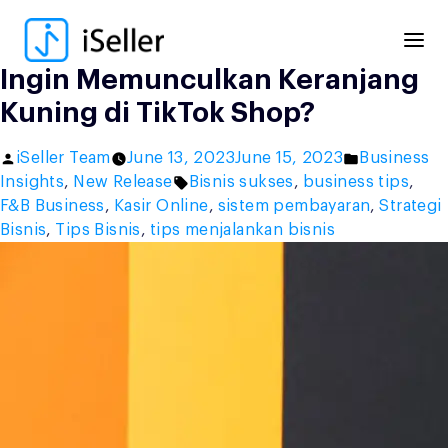
Skip
to
content
Ingin Memunculkan Keranjang
Kuning di TikTok Shop?
Posted
Posted
iSeller Team
June 13, 2023
June 15, 2023
Business
by
Tags:
in
Insights
,
New Release
Bisnis sukses
,
business tips
,
F&B Business
,
Kasir Online
,
sistem pembayaran
,
Strategi
Bisnis
,
Tips Bisnis
,
tips menjalankan bisnis