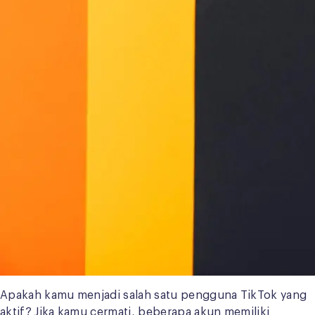
Apakah kamu menjadi salah satu pengguna TikTok yang
aktif? Jika kamu cermati, beberapa akun memiliki