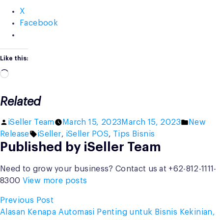
X
Facebook
Like this:
Loading…
Related
Posted
Posted
iSeller Team
March 15, 2023
March 15, 2023
New
by
Tags:
in
Release
iSeller
,
iSeller POS
,
Tips Bisnis
Published by iSeller Team
Need to grow your business? Contact us at +62-812-1111-
8300
View more posts
Post
Previous
Previous Post
post:
Alasan Kenapa Automasi Penting untuk Bisnis Kekinian,
navigation