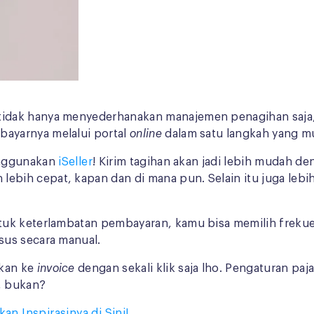
tidak hanya menyederhanakan manajemen penagihan saja
ayarnya melalui portal
online
dalam satu langkah yang m
enggunakan
iSeller
! Kirim tagihan akan jadi lebih mudah d
bih cepat, kapan dan di mana pun. Selain itu juga lebi
tuk keterlambatan pembayaran, kamu bisa memilih freku
sus secara manual.
kan ke
invoice
dengan sekali klik saja lho. Pengaturan pa
n, bukan?
an Inspirasinya di Sini!