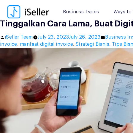
Skip
to
Business Types
Ways to 
content
Tinggalkan Cara Lama, Buat Digit
Posted
Posted
iSeller Team
July 23, 2023
July 26, 2023
Business In
by
in
invoice
,
manfaat digital invoice
,
Strategi Bisnis
,
Tips Bisn