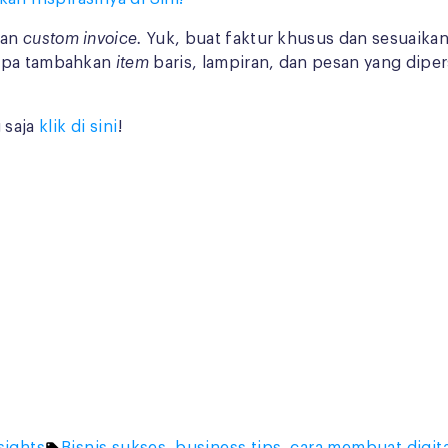
gan
custom invoice.
Yuk, buat faktur khusus dan sesuaik
lupa tambahkan
item
baris, lampiran, dan pesan yang dipe
 saja
klik di sini
!
Tags: