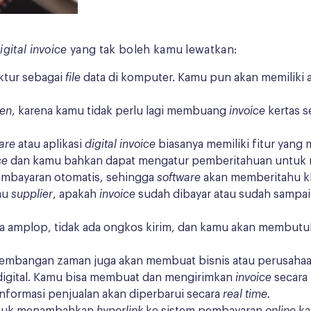
igital invoice
yang tak boleh kamu lewatkan:
ktur sebagai
file
data di komputer. Kamu pun akan memilik
en
, karena kamu tidak perlu lagi membuang
invoice
kertas 
ware
atau aplikasi
digital invoice
biasanya memiliki fitur yang
ce
dan kamu bahkan dapat mengatur pemberitahuan untu
embayaran otomatis, sehingga
software
akan memberitahu kli
au
supplier
, apakah
invoice
sudah dibayar atau sudah sampa
ada amplop, tidak ada ongkos kirim, dan kamu akan membutu
kembangan zaman juga akan membuat bisnis atau perusahaan 
digital. Kamu bisa membuat dan mengirimkan
invoice
secara 
informasi penjualan akan diperbarui secara
real time.