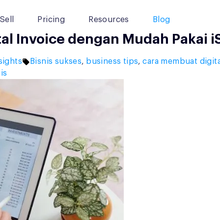
Sell
Pricing
Resources
Blog
al Invoice dengan Mudah Pakai iS
Tags:
sights
Bisnis sukses
,
business tips
,
cara membuat digita
is