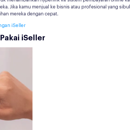
ntuk menambahkan
hyperlink
ke sistem pembayaran
online
ka
eka. Jika kamu menjual ke bisnis atau profesional yang sibu
ihan mereka dengan cepat.
gan iSeller
Pakai iSeller