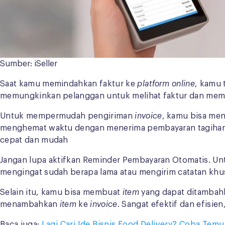
Sumber: iSeller
Saat kamu memindahkan faktur ke
platform online
, kamu 
memungkinkan pelanggan untuk melihat faktur dan memb
Untuk mempermudah pengiriman
invoice
, kamu bisa m
menghemat waktu dengan menerima pembayaran tagihan le
cepat dan mudah
Jangan lupa aktifkan Reminder Pembayaran Otomatis. Un
mengingat sudah berapa lama atau mengirim catatan khu
Selain itu, kamu bisa membuat
item
yang dapat ditambah
menambahkan
item
ke
invoice
. Sangat efektif dan efisie
Baca juga:
Lagi Cari Ide Bisnis Food Delivery? Coba Temuk