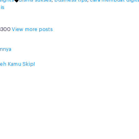
sights
Bisnis sukses
,
business tips
,
cara membuat digita
is
-8300
View more posts
annya
leh Kamu Skip!