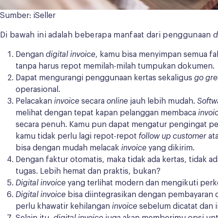
Sumber: iSeller
Di bawah ini adalah beberapa manfaat dari penggunaan
d
Dengan
digital invoice
, kamu bisa menyimpan semua fa
tanpa harus repot memilah-milah tumpukan dokumen.
Dapat mengurangi penggunaan kertas sekaligus
go gre
operasional.
Pelacakan
invoice
secara
online
jauh lebih mudah.
Soft
melihat dengan tepat kapan pelanggan membaca
invoi
secara penuh. Kamu pun dapat mengatur pengingat p
kamu tidak perlu lagi repot-repot
follow up customer
at
bisa dengan mudah melacak
invoice
yang dikirim.
Dengan faktur otomatis, maka tidak ada kertas, tidak 
tugas. Lebih hemat dan praktis, bukan?
Digital invoice
yang terlihat modern dan mengikuti per
Digital invoice
bisa diintegrasikan dengan pembayaran 
perlu khawatir kehilangan
invoice
sebelum dicatat dan 