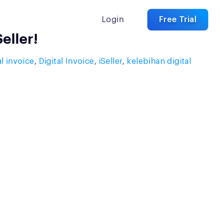
Login
Free Trial
eller!
l invoice
,
Digital Invoice
,
iSeller
,
kelebihan digital