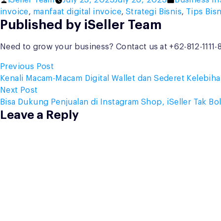
iSeller Team
July 23, 2023
July 26, 2023
Business In
by
in
invoice
,
manfaat digital invoice
,
Strategi Bisnis
,
Tips Bisn
Published by iSeller Team
Need to grow your business? Contact us at +62-812-1111
Post
Previous
Previous Post
post:
Kenali Macam-Macam Digital Wallet dan Sederet Kelebih
navigation
Next
Next Post
post:
Bisa Dukung Penjualan di Instagram Shop, iSeller Tak Bo
Leave a Reply