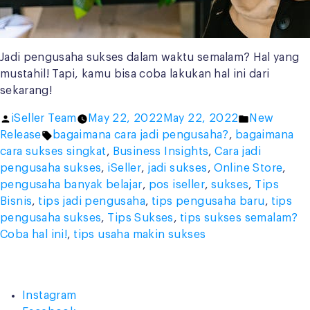
Jadi pengusaha sukses dalam waktu semalam? Hal yang
mustahil! Tapi, kamu bisa coba lakukan hal ini dari
sekarang!
Posted
Posted
iSeller Team
May 22, 2022
May 22, 2022
New
by
Tags:
in
Release
bagaimana cara jadi pengusaha?
,
bagaimana
cara sukses singkat
,
Business Insights
,
Cara jadi
pengusaha sukses
,
iSeller
,
jadi sukses
,
Online Store
,
pengusaha banyak belajar
,
pos iseller
,
sukses
,
Tips
Bisnis
,
tips jadi pengusaha
,
tips pengusaha baru
,
tips
pengusaha sukses
,
Tips Sukses
,
tips sukses semalam?
Coba hal ini!
,
tips usaha makin sukses
Instagram