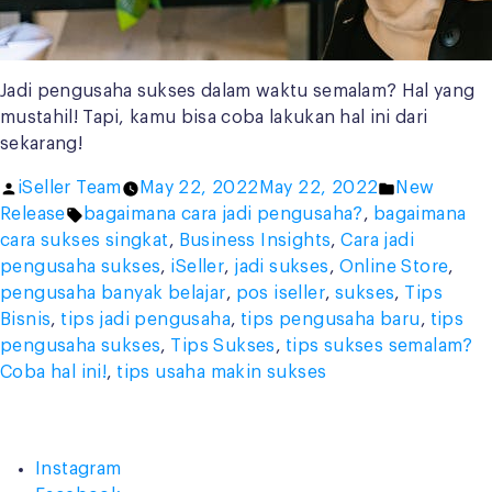
Jadi pengusaha sukses dalam waktu semalam? Hal yang
mustahil! Tapi, kamu bisa coba lakukan hal ini dari
sekarang!
Posted
Posted
iSeller Team
May 22, 2022
May 22, 2022
New
by
Tags:
in
Release
bagaimana cara jadi pengusaha?
,
bagaimana
cara sukses singkat
,
Business Insights
,
Cara jadi
pengusaha sukses
,
iSeller
,
jadi sukses
,
Online Store
,
pengusaha banyak belajar
,
pos iseller
,
sukses
,
Tips
Bisnis
,
tips jadi pengusaha
,
tips pengusaha baru
,
tips
pengusaha sukses
,
Tips Sukses
,
tips sukses semalam?
Coba hal ini!
,
tips usaha makin sukses
Instagram