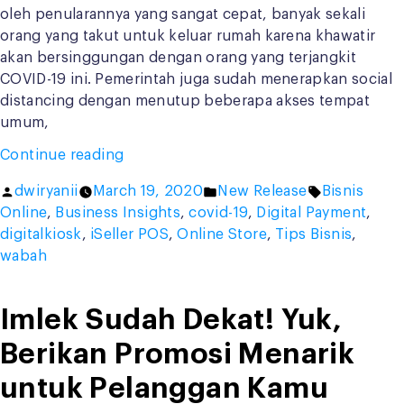
oleh penularannya yang sangat cepat, banyak sekali
orang yang takut untuk keluar rumah karena khawatir
akan bersinggungan dengan orang yang terjangkit
COVID-19 ini. Pemerintah juga sudah menerapkan social
distancing dengan menutup beberapa akses tempat
umum,
“Mau
Continue reading
Jualan
Posted
Posted
Tags:
dwiryanii
March 19, 2020
New Release
Bisnis
Tetap
by
in
Online
,
Business Insights
,
covid-19
,
Digital Payment
,
Lancar
digitalkiosk
,
iSeller POS
,
Online Store
,
Tips Bisnis
,
di
wabah
Tengah
Outbreak?
Ini
Imlek Sudah Dekat! Yuk,
tipsnya!”
Berikan Promosi Menarik
untuk Pelanggan Kamu