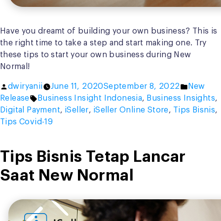
Have you dreamt of building your own business? This is
the right time to take a step and start making one. Try
these tips to start your own business during New
Normal!
Posted
Posted
dwiryanii
June 11, 2020
September 8, 2022
New
by
Tags:
in
Release
Business Insight Indonesia
,
Business Insights
,
Digital Payment
,
iSeller
,
iSeller Online Store
,
Tips Bisnis
,
Tips Covid-19
Tips Bisnis Tetap Lancar
Saat New Normal