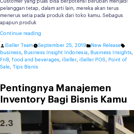
Customer yang puas bisa berpotensi berubah menjadi
pelanggan tetap, dalam arti lain, mereka akan terus
menerus setia pada produk dari toko kamu. Sebagus
apapun produk
“Baca
Continue reading
Tips
Posted
Posted
Tag
iSeller Team
September 25, 2019
New Release
Berikut
by
in
business
,
Business Insight Indonesia
,
Business Insights
,
untuk
FnB
,
food and beverages
,
iSeller
,
iSeller POS
,
Point of
Meningkatkan
Sale
,
Tips Bisnis
Kepuasan
Customer
Kamu”
Pentingnya Manajemen
Inventory Bagi Bisnis Kamu