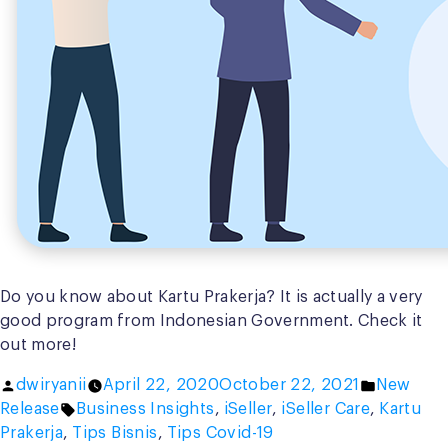
Do you know about Kartu Prakerja? It is actually a very
good program from Indonesian Government. Check it
out more!
Posted
Posted
dwiryanii
April 22, 2020
October 22, 2021
New
by
Tags:
in
Release
Business Insights
,
iSeller
,
iSeller Care
,
Kartu
Prakerja
,
Tips Bisnis
,
Tips Covid-19