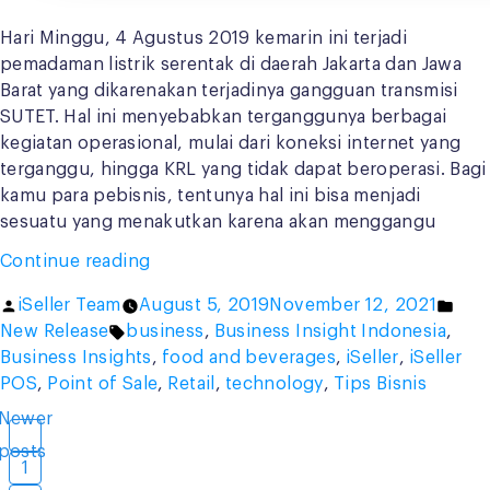
Hari Minggu, 4 Agustus 2019 kemarin ini terjadi
pemadaman listrik serentak di daerah Jakarta dan Jawa
Barat yang dikarenakan terjadinya gangguan transmisi
SUTET. Hal ini menyebabkan terganggunya berbagai
kegiatan operasional, mulai dari koneksi internet yang
terganggu, hingga KRL yang tidak dapat beroperasi. Bagi
kamu para pebisnis, tentunya hal ini bisa menjadi
sesuatu yang menakutkan karena akan menggangu
“Listrik
Continue reading
Padam?
Posted
Pos
iSeller Team
August 5, 2019
November 12, 2021
Lakukan
by
Tags:
in
New Release
business
,
Business Insight Indonesia
,
Tips
Business Insights
,
food and beverages
,
iSeller
,
iSeller
Berikut
POS
,
Point of Sale
,
Retail
,
technology
,
Tips Bisnis
agar
Bisnis
Newer
Posts
Kamu
posts
pagination
1
Tetap