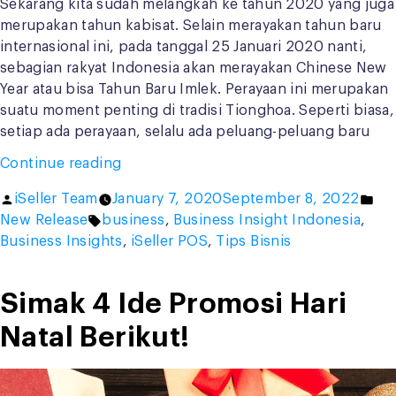
Sekarang kita sudah melangkah ke tahun 2020 yang juga
merupakan tahun kabisat. Selain merayakan tahun baru
internasional ini, pada tanggal 25 Januari 2020 nanti,
sebagian rakyat Indonesia akan merayakan Chinese New
Year atau bisa Tahun Baru Imlek. Perayaan ini merupakan
suatu moment penting di tradisi Tionghoa. Seperti biasa,
setiap ada perayaan, selalu ada peluang-peluang baru
“Imlek
Continue reading
Sudah
Posted
Po
iSeller Team
January 7, 2020
September 8, 2022
Dekat!
by
Tags:
in
New Release
business
,
Business Insight Indonesia
,
Yuk,
Business Insights
,
iSeller POS
,
Tips Bisnis
Berikan
Promosi
Menarik
Simak 4 Ide Promosi Hari
untuk
Natal Berikut!
Pelanggan
Kamu”