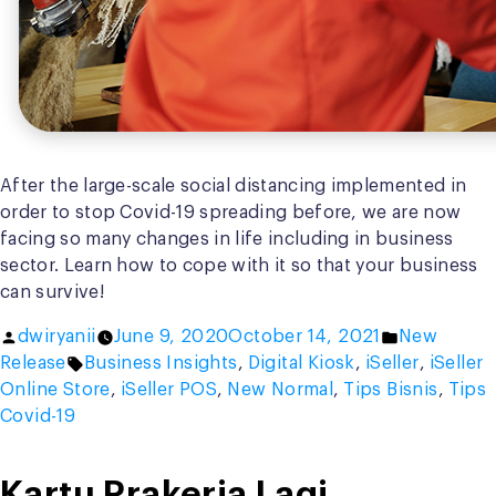
After the large-scale social distancing implemented in
order to stop Covid-19 spreading before, we are now
facing so many changes in life including in business
sector. Learn how to cope with it so that your business
can survive!
Posted
Posted
dwiryanii
June 9, 2020
October 14, 2021
New
by
Tags:
in
Release
Business Insights
,
Digital Kiosk
,
iSeller
,
iSeller
Online Store
,
iSeller POS
,
New Normal
,
Tips Bisnis
,
Tips
Covid-19
Kartu Prakerja Lagi