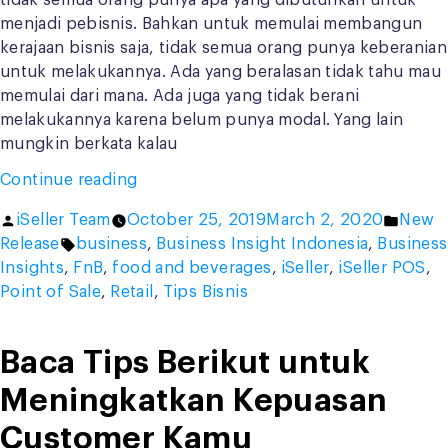
tidak semua orang punya apa yang dibutuhkan untuk
menjadi pebisnis. Bahkan untuk memulai membangun
kerajaan bisnis saja, tidak semua orang punya keberanian
untuk melakukannya. Ada yang beralasan tidak tahu mau
memulai dari mana. Ada juga yang tidak berani
melakukannya karena belum punya modal. Yang lain
mungkin berkata kalau
“8
Continue reading
Tips
Posted
Poste
iSeller Team
October 25, 2019
March 2, 2020
New
Membuka
by
Tags:
in
Release
business
,
Business Insight Indonesia
,
Business
Bisnis
Insights
,
FnB
,
food and beverages
,
iSeller
,
iSeller POS
,
Baru”
Point of Sale
,
Retail
,
Tips Bisnis
Baca Tips Berikut untuk
Meningkatkan Kepuasan
Customer Kamu