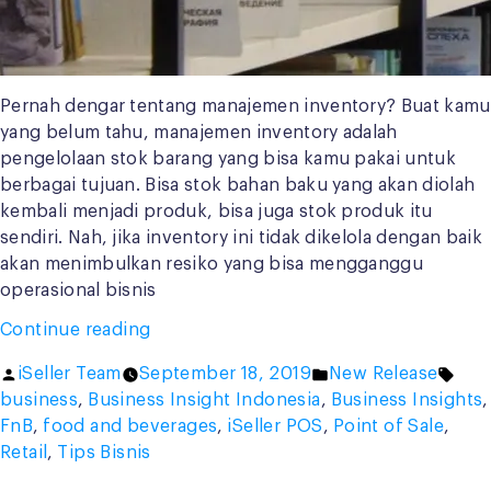
Pernah dengar tentang manajemen inventory? Buat kamu
yang belum tahu, manajemen inventory adalah
pengelolaan stok barang yang bisa kamu pakai untuk
berbagai tujuan. Bisa stok bahan baku yang akan diolah
kembali menjadi produk, bisa juga stok produk itu
sendiri. Nah, jika inventory ini tidak dikelola dengan baik
akan menimbulkan resiko yang bisa mengganggu
operasional bisnis
“Pentingnya
Continue reading
Manajemen
Posted
Posted
Tags
iSeller Team
September 18, 2019
New Release
Inventory
by
in
business
,
Business Insight Indonesia
,
Business Insights
,
Bagi
FnB
,
food and beverages
,
iSeller POS
,
Point of Sale
,
Bisnis
Retail
,
Tips Bisnis
Kamu”