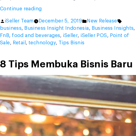
“Simak
Continue reading
4
Posted
Posted
Tags:
iSeller Team
December 5, 2019
New Release
Ide
by
in
business
,
Business Insight Indonesia
,
Business Insights
,
Promosi
FnB
,
food and beverages
,
iSeller
,
iSeller POS
,
Point of
Hari
Sale
,
Retail
,
technology
,
Tips Bisnis
Natal
Berikut!”
8 Tips Membuka Bisnis Baru