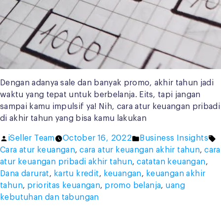
Dengan adanya sale dan banyak promo, akhir tahun jadi
waktu yang tepat untuk berbelanja. Eits, tapi jangan
sampai kamu impulsif ya! Nih, cara atur keuangan pribadi
di akhir tahun yang bisa kamu lakukan
Posted
Posted
T
iSeller Team
October 16, 2022
Business Insights
by
in
Cara atur keuangan
,
cara atur keuangan akhir tahun
,
cara
atur keuangan pribadi akhir tahun
,
catatan keuangan
,
Dana darurat
,
kartu kredit
,
keuangan
,
keuangan akhir
tahun
,
prioritas keuangan
,
promo belanja
,
uang
kebutuhan dan tabungan