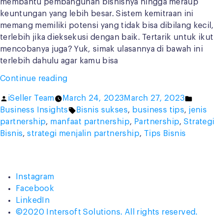
membantu pembangunan bisnisnya hingga meraup
keuntungan yang lebih besar. Sistem kemitraan ini
memang memiliki potensi yang tidak bisa dibilang kecil,
terlebih jika dieksekusi dengan baik. Tertarik untuk ikut
mencobanya juga? Yuk, simak ulasannya di bawah ini
terlebih dahulu agar kamu bisa
“7
Continue reading
Strategi
Posted
Posted
iSeller Team
March 24, 2023
March 27, 2023
Menjalin
by
Tags:
in
Business Insights
Bisnis sukses
,
business tips
,
jenis
Partnership
partnership
,
manfaat partnership
,
Partnership
,
Strategi
Agar
Bisnis
,
strategi menjalin partnership
,
Tips Bisnis
Bisnis
Kian
Sukses”
Instagram
Facebook
LinkedIn
©2020 Intersoft Solutions. All rights reserved.