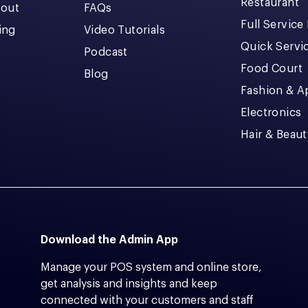
Restaurant
kout
FAQs
Full Service
cing
Video Tutorials
Quick Servi
Podcast
Food Court
Blog
Fashion & A
Electronics
Hair & Beaut
Download the Admin App
Manage your POS system and online store,
get analysis and insights and keep
connected with your customers and staff