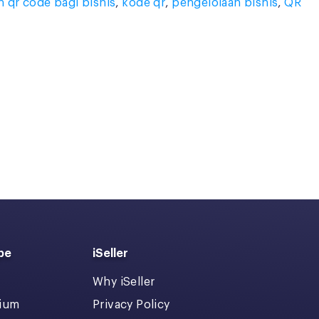
 qr code bagi bisnis
,
kode qr
,
pengelolaan bisnis
,
QR
pe
iSeller
Why iSeller
dium
Privacy Policy