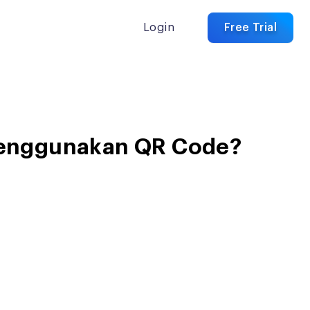
Login
Free Trial
 Menggunakan QR Code?