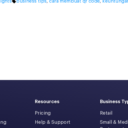
Tags:
sights
business tips
,
cara membuat qr code
,
keuntungan
Resources
Business Ty
Pricing
Retail
ing
Help & Support
Small & Me