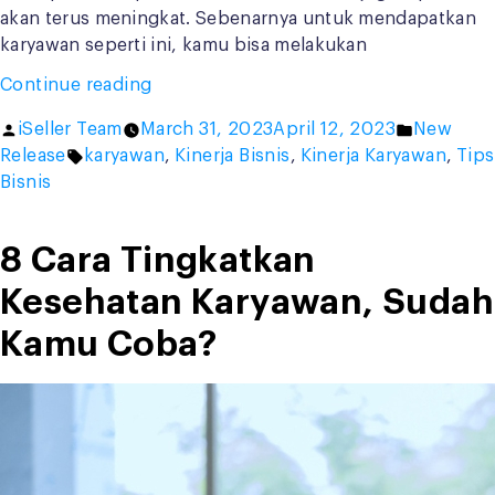
akan terus meningkat. Sebenarnya untuk mendapatkan
karyawan seperti ini, kamu bisa melakukan
“Cara
Continue reading
Meningkatkan
Posted
Posted
iSeller Team
March 31, 2023
April 12, 2023
New
Produktivitas
by
Tags:
in
Release
karyawan
,
Kinerja Bisnis
,
Kinerja Karyawan
,
Tips
Kerja
Bisnis
Karyawan,
Ini
5
8 Cara Tingkatkan
Tipsnya!”
Kesehatan Karyawan, Sudah
Kamu Coba?