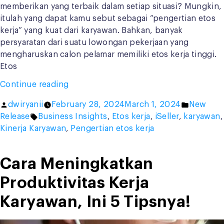
memberikan yang terbaik dalam setiap situasi? Mungkin,
itulah yang dapat kamu sebut sebagai “pengertian etos
kerja” yang kuat dari karyawan. Bahkan, banyak
persyaratan dari suatu lowongan pekerjaan yang
mengharuskan calon pelamar memiliki etos kerja tinggi.
Etos
“Pengertian
Continue reading
Etos
Posted
Posted
dwiryanii
February 28, 2024
March 1, 2024
New
Kerja:
by
Tags:
in
Release
Business Insights
,
Etos kerja
,
iSeller
,
karyawan
,
Kiat
Kinerja Karyawan
,
Pengertian etos kerja
Membangun
Pribadi
Sukses
Cara Meningkatkan
Karyawan”
Produktivitas Kerja
Karyawan, Ini 5 Tipsnya!