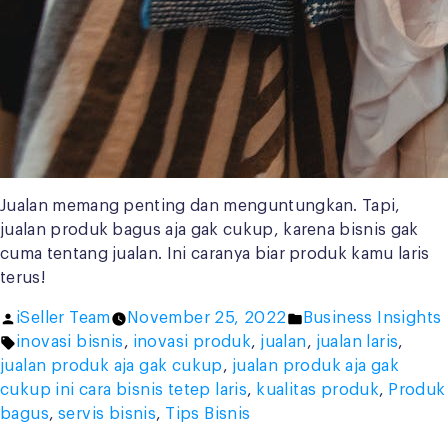
Jualan memang penting dan menguntungkan. Tapi,
jualan produk bagus aja gak cukup, karena bisnis gak
cuma tentang jualan. Ini caranya biar produk kamu laris
terus!
Posted
Posted
iSeller Team
November 25, 2022
Business Insights
by
Tags:
in
inovasi bisnis
,
inovasi produk
,
jualan
,
jualan laris
,
jualan produk aja gak cukup
,
jualan produk aja gak
cukup ini cara bisnis tetep laris
,
kualitas produk
,
Produk
bagus
,
servis bisnis
,
Tips Bisnis