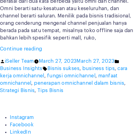
berasal dari dua kata berbeda yaitu omni dan channel.
Omni berarti satu-kesatuan atau keseluruhan, dan
channel berarti saluran. Menilik pada bisnis tradisional,
orang cenderung mengenal channel penjualan hanya
berada pada satu tempat, misalnya toko offline saja dan
bahkan lebih spesifik seperti mall, ruko,
“Penerapan
Continue reading
Omnichannel
Posted
Posted
iSeller Team
March 27, 2023
March 27, 2023
dalam
by
Tags:
in
Business Insights
Bisnis sukses
,
business tips
,
cara
Bisnis,
kerja omnichannel
,
fungsi omnichannel
,
manfaat
Ini
omnichannel
,
penerapan omnichannel dalam bisnis
,
5
Strategi Bisnis
,
Tips Bisnis
Strateginya!”
Instagram
Facebook
LinkedIn