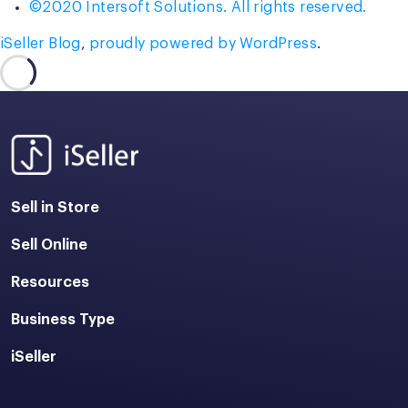
©2020 Intersoft Solutions. All rights reserved.
iSeller Blog
,
proudly powered by WordPress
.
Sell in Store
Sell Online
Resources
Business Type
iSeller