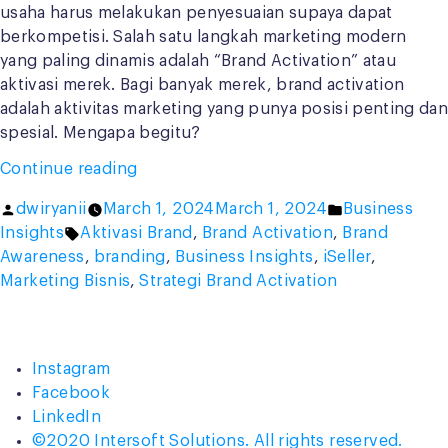
usaha harus melakukan penyesuaian supaya dapat
berkompetisi. Salah satu langkah marketing modern
yang paling dinamis adalah “Brand Activation” atau
aktivasi merek. Bagi banyak merek, brand activation
adalah aktivitas marketing yang punya posisi penting dan
spesial. Mengapa begitu?
“Brand
Continue reading
Activation
Posted
Posted
dwiryanii
March 1, 2024
March 1, 2024
Business
adalah
by
Tags:
in
Insights
Aktivasi Brand
,
Brand Activation
,
Brand
Tren
Awareness
,
branding
,
Business Insights
,
iSeller
,
Pemasaran
Marketing Bisnis
,
Strategi Brand Activation
Terkini?
Mari
Cari
Tahu!”
Instagram
Facebook
LinkedIn
©2020 Intersoft Solutions. All rights reserved.