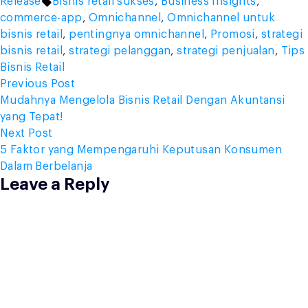
by
Tags:
in
Release
Bisnis retail sukses
,
Business Insights
,
commerce-app
,
Omnichannel
,
Omnichannel untuk
bisnis retail
,
pentingnya omnichannel
,
Promosi
,
strategi
bisnis retail
,
strategi pelanggan
,
strategi penjualan
,
Tips
Bisnis Retail
Post
Previous
Previous Post
post:
Mudahnya Mengelola Bisnis Retail Dengan Akuntansi
navigation
yang Tepat!
Next
Next Post
post:
5 Faktor yang Mempengaruhi Keputusan Konsumen
Dalam Berbelanja
Leave a Reply