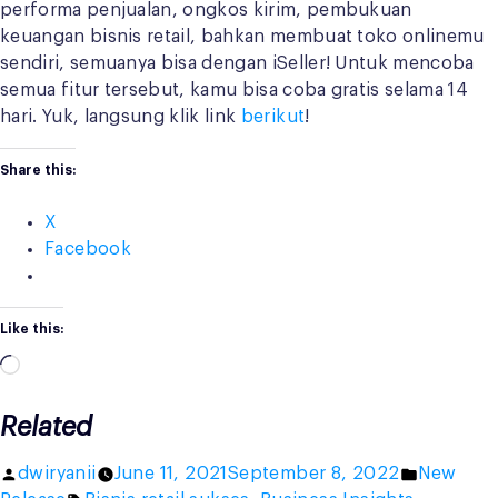
performa penjualan, ongkos kirim, pembukuan
keuangan bisnis retail, bahkan membuat toko onlinemu
sendiri, semuanya bisa dengan iSeller! Untuk mencoba
semua fitur tersebut, kamu bisa coba gratis selama 14
hari. Yuk, langsung klik link
berikut
!
Share this:
X
Facebook
Like this:
Loading…
Related
Posted
Posted
dwiryanii
June 11, 2021
September 8, 2022
New