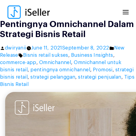
Skip
to
content
Pentingnya Omnichannel Dalam
Strategi Bisnis Retail
Posted
Posted
dwiryanii
June 11, 2021
September 8, 2022
New
by
Tags:
in
Release
Bisnis retail sukses
,
Business Insights
,
commerce-app
,
Omnichannel
,
Omnichannel untuk
bisnis retail
,
pentingnya omnichannel
,
Promosi
,
strategi
bisnis retail
,
strategi pelanggan
,
strategi penjualan
,
Tips
Bisnis Retail