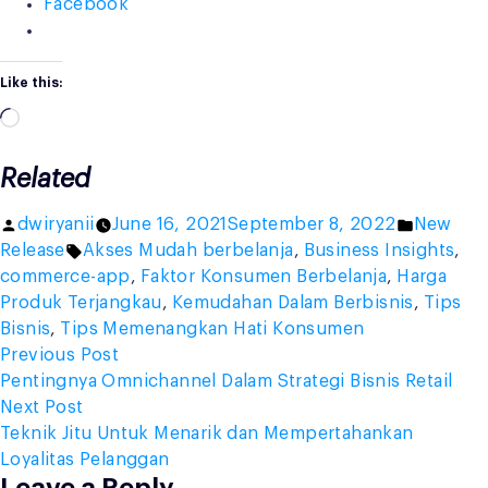
Facebook
Like this:
Loading…
Related
Posted
Posted
dwiryanii
June 16, 2021
September 8, 2022
New
by
Tags:
in
Release
Akses Mudah berbelanja
,
Business Insights
,
commerce-app
,
Faktor Konsumen Berbelanja
,
Harga
Produk Terjangkau
,
Kemudahan Dalam Berbisnis
,
Tips
Bisnis
,
Tips Memenangkan Hati Konsumen
Post
Previous
Previous Post
post:
Pentingnya Omnichannel Dalam Strategi Bisnis Retail
navigation
Next
Next Post
post:
Teknik Jitu Untuk Menarik dan Mempertahankan
Loyalitas Pelanggan
Leave a Reply