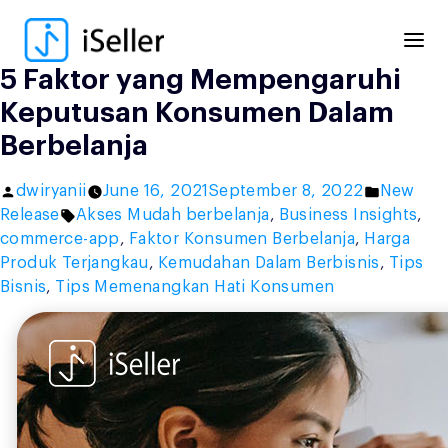
Skip
to
content
5 Faktor yang Mempengaruhi
Keputusan Konsumen Dalam
Berbelanja
Posted
Posted
dwiryanii
June 16, 2021
September 8, 2022
New
by
Tags:
in
Release
Akses Mudah berbelanja
,
Business Insights
,
commerce-app
,
Faktor Konsumen Berbelanja
,
Harga
Produk Terjangkau
,
Kemudahan Dalam Berbisnis
,
Tips
Bisnis
,
Tips Memenangkan Hati Konsumen