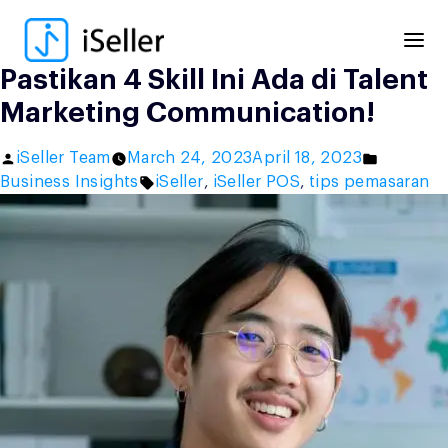
Skip
to
content
Pastikan 4 Skill Ini Ada di Talent
Marketing Communication!
Posted
Posted
iSeller Team
March 24, 2023
April 18, 2023
by
Tags:
in
Business Insights
iSeller
,
iSeller POS
,
tips pemasaran