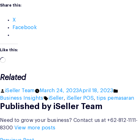
Share this:
X
Facebook
Like this:
Loading…
Related
Posted
Posted
iSeller Team
March 24, 2023
April 18, 2023
by
Tags:
in
Business Insights
iSeller
,
iSeller POS
,
tips pemasaran
Published by iSeller Team
Need to grow your business? Contact us at +62-812-1111-
8300
View more posts
Previous