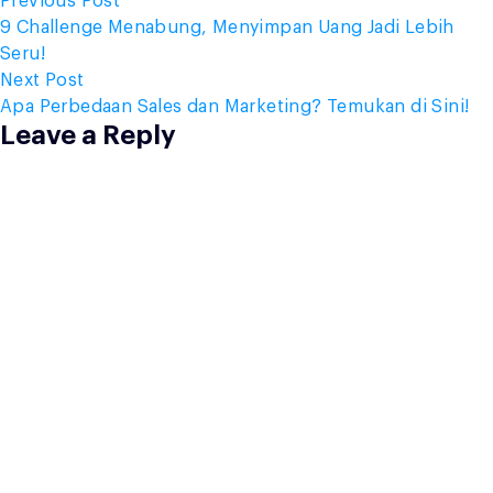
Post
Previous Post
post:
9 Challenge Menabung, Menyimpan Uang Jadi Lebih
navigation
Seru!
Next
Next Post
post:
Apa Perbedaan Sales dan Marketing? Temukan di Sini!
Leave a Reply