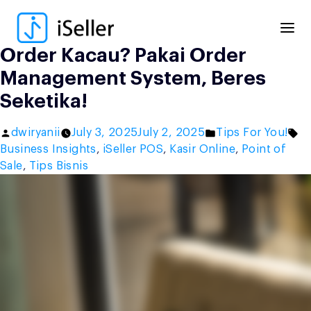
Skip
to
content
Order Kacau? Pakai Order
Management System, Beres
Seketika!
Posted
Posted
Ta
dwiryanii
July 3, 2025
July 2, 2025
Tips For You!
by
in
Business Insights
,
iSeller POS
,
Kasir Online
,
Point of
Sale
,
Tips Bisnis