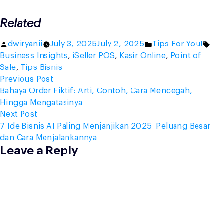
Related
Posted
Posted
Ta
dwiryanii
July 3, 2025
July 2, 2025
Tips For You!
by
in
Business Insights
,
iSeller POS
,
Kasir Online
,
Point of
Sale
,
Tips Bisnis
Post
Previous
Previous Post
post:
Bahaya Order Fiktif: Arti, Contoh, Cara Mencegah,
navigation
Hingga Mengatasinya
Next
Next Post
post:
7 Ide Bisnis AI Paling Menjanjikan 2025: Peluang Besar
dan Cara Menjalankannya
Leave a Reply