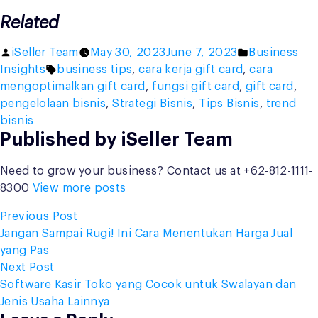
Related
Posted
Posted
iSeller Team
May 30, 2023
June 7, 2023
Business
by
Tags:
in
Insights
business tips
,
cara kerja gift card
,
cara
mengoptimalkan gift card
,
fungsi gift card
,
gift card
,
pengelolaan bisnis
,
Strategi Bisnis
,
Tips Bisnis
,
trend
bisnis
Published by iSeller Team
Need to grow your business? Contact us at +62-812-1111-
8300
View more posts
Post
Previous
Previous Post
post:
Jangan Sampai Rugi! Ini Cara Menentukan Harga Jual
navigation
yang Pas
Next
Next Post
post:
Software Kasir Toko yang Cocok untuk Swalayan dan
Jenis Usaha Lainnya