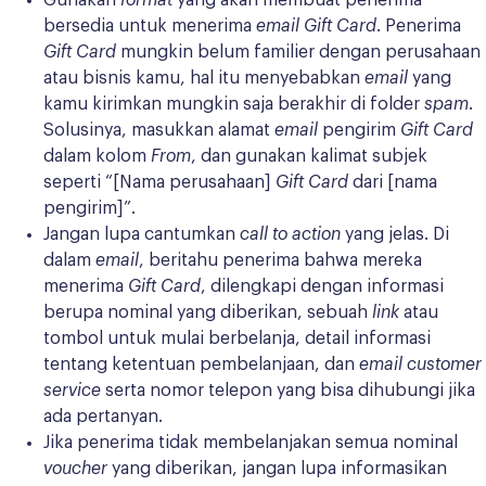
Gunakan
format
yang akan membuat penerima
bersedia untuk menerima
email Gift Card
. Penerima
Gift Card
mungkin belum familier dengan perusahaan
atau bisnis kamu, hal itu menyebabkan
email
yang
kamu kirimkan mungkin saja berakhir di folder
spam
.
Solusinya, masukkan alamat
email
pengirim
Gift Card
dalam kolom
From
, dan gunakan kalimat subjek
seperti “[Nama perusahaan]
Gift Card
dari [nama
pengirim]”.
Jangan lupa cantumkan
call to action
yang jelas. Di
dalam
email
, beritahu penerima bahwa mereka
menerima
Gift Card
, dilengkapi dengan informasi
berupa nominal yang diberikan, sebuah
link
atau
tombol untuk mulai berbelanja, detail informasi
tentang ketentuan pembelanjaan, dan
email customer
service
serta nomor telepon yang bisa dihubungi jika
ada pertanyan.
Jika penerima tidak membelanjakan semua nominal
voucher
yang diberikan, jangan lupa informasikan