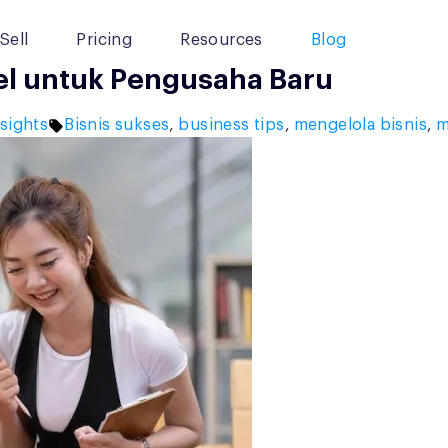
Sell
Pricing
Resources
Blog
tel untuk Pengusaha Baru
Tags:
sights
Bisnis sukses
,
business tips
,
mengelola bisnis
,
m