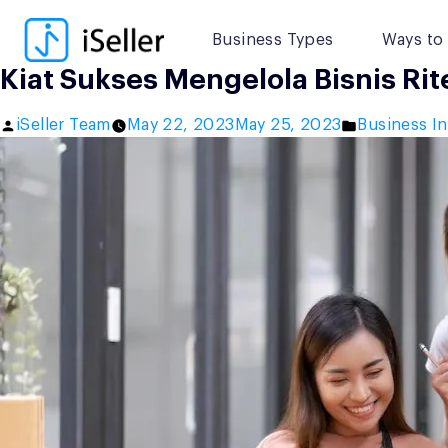
Skip
to
Business Types
Ways to 
content
Kiat Sukses Mengelola Bisnis Ri
Posted
Posted
iSeller Team
May 22, 2023
May 25, 2023
Business In
by
in