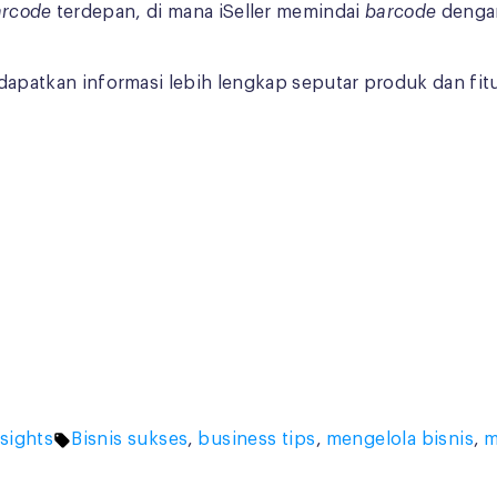
arcode
terdepan, di mana iSeller memindai
barcode
dengan
patkan informasi lebih lengkap seputar produk dan fitur-
Tags:
sights
Bisnis sukses
,
business tips
,
mengelola bisnis
,
m