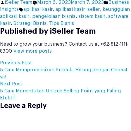
Posted
Posted
iSeller Team
March 6, 2023
March 7, 2023
Business
by
Tags:
in
Insights
aplikasi kasir
,
aplikasi kasir iseller
,
keunggulan
aplikasi kasir
,
pengelolaan bisnis
,
sistem kasir
,
software
kasir
,
Strategi Bisnis
,
Tips Bisnis
Published by iSeller Team
Need to grow your business? Contact us at +62-812-1111-
8300
View more posts
Post
Previous
Previous Post
post:
5 Cara Mempromosikan Produk, Hitung dengan Cermat
navigation
ya!
Next
Next Post
post:
5 Cara Menentukan Unique Selling Point yang Paling
Efektif
Leave a Reply