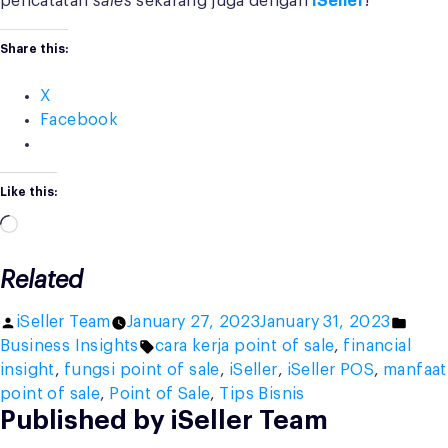
pencatatan
sales
sekarang juga dengan
iSeller
!
Share this:
X
Facebook
Like this:
Loading…
Related
Posted
Post
iSeller Team
January 27, 2023
January 31, 2023
by
Tags:
in
Business Insights
cara kerja point of sale
,
financial
insight
,
fungsi point of sale
,
iSeller
,
iSeller POS
,
manfaat
point of sale
,
Point of Sale
,
Tips Bisnis
Published by iSeller Team