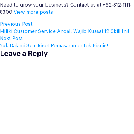
Need to grow your business? Contact us at +62-812-1111-
8300
View more posts
Post
Previous
Previous Post
post:
Miliki Customer Service Andal, Wajib Kuasai 12 Skill Ini!
navigation
Next
Next Post
post:
Yuk Dalami Soal Riset Pemasaran untuk Bisnis!
Leave a Reply