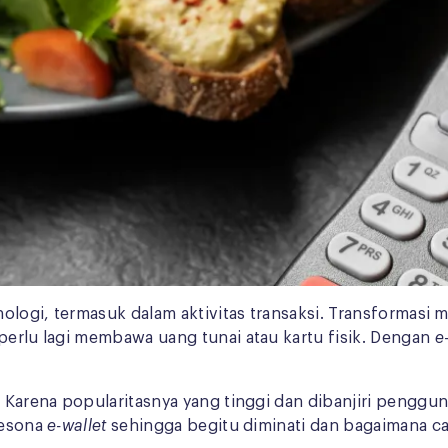
ologi, termasuk dalam aktivitas transaksi. Transformasi men
perlu lagi membawa uang tunai atau kartu fisik. Dengan
e
a. Karena popularitasnya yang tinggi dan dibanjiri peng
pesona
e-wallet
sehingga begitu diminati dan bagaimana ca