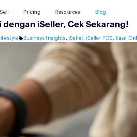
Sell
Pricing
Resources
Blog
i dengan iSeller, Cek Sekarang!
Posted
Tags:
ifestyle
Business Insights
,
iSeller
,
iSeller POS
,
Kasir On
n