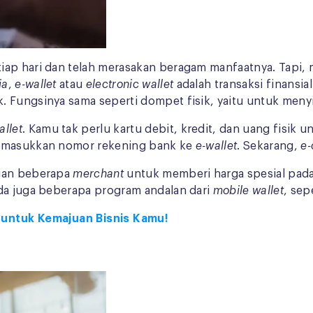
iap hari dan telah merasakan beragam manfaatnya. Tapi,
ia
,
e-wallet
atau
electronic wallet
adalah transaksi finansia
. Fungsinya sama seperti dompet fisik, yaitu untuk men
allet
. Kamu tak perlu kartu debit, kredit, dan uang fisik 
 memasukkan nomor rekening bank ke
e-wallet
. Sekarang,
e
ngan beberapa
merchant
untuk memberi harga spesial pada
Ada juga beberapa program andalan dari
mobile wallet
, sep
 untuk Kemajuan Bisnis Kamu!