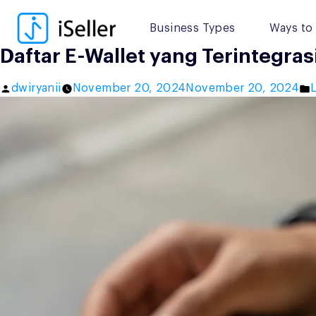
Skip
to
Business Types
Ways to 
content
Daftar E-Wallet yang Terintegras
Posted
dwiryanii
November 20, 2024
November 20, 2024
L
by
i