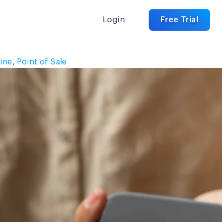
Login
Free Trial
line
,
Point of Sale