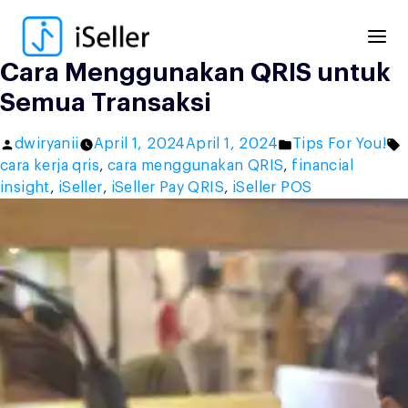
Skip
to
content
Cara Menggunakan QRIS untuk
Semua Transaksi
Posted
Posted
T
dwiryanii
April 1, 2024
April 1, 2024
Tips For You!
by
in
cara kerja qris
,
cara menggunakan QRIS
,
financial
insight
,
iSeller
,
iSeller Pay QRIS
,
iSeller POS