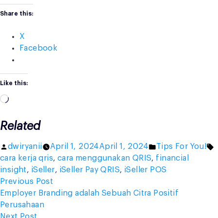
Share this:
X
Facebook
Like this:
Loading…
Related
Posted
Posted
T
dwiryanii
April 1, 2024
April 1, 2024
Tips For You!
by
in
cara kerja qris
,
cara menggunakan QRIS
,
financial
insight
,
iSeller
,
iSeller Pay QRIS
,
iSeller POS
Post
Previous
Previous Post
post:
Employer Branding adalah Sebuah Citra Positif
navigation
Perusahaan
Next
Next Post