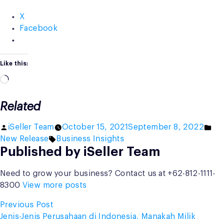
X
Facebook
Like this:
Loading…
Related
Posted
P
iSeller Team
October 15, 2021
September 8, 2022
by
Tags:
in
New Release
Business Insights
Published by iSeller Team
Need to grow your business? Contact us at +62-812-1111-
8300
View more posts
Post
Previous
Previous Post
post:
Jenis-Jenis Perusahaan di Indonesia, Manakah Milik