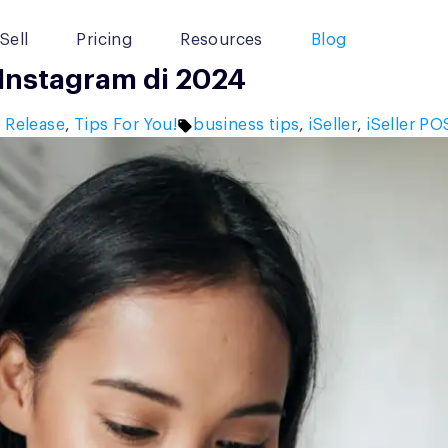
Sell
Pricing
Resources
Blog
 Instagram di 2024
ed
Tags:
 Release
,
Tips For You!
business tips
,
iSeller
,
iSeller PO