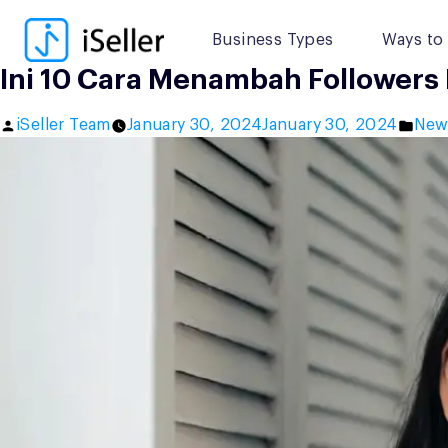
Skip
to
Business Types
Ways to 
content
Ini 10 Cara Menambah Followers
Posted
Post
iSeller Team
January 30, 2024
January 30, 2024
New
by
in